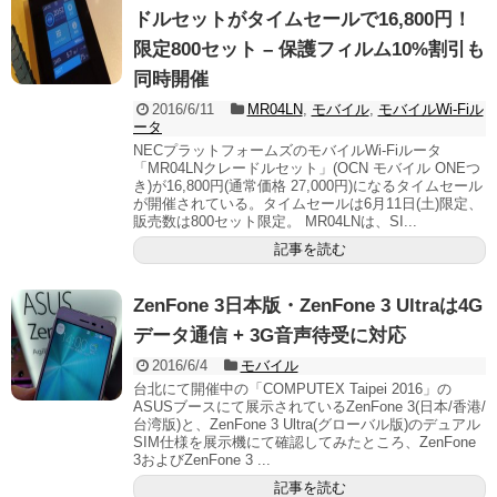
ドルセットがタイムセールで16,800円！
限定800セット – 保護フィルム10%割引も
同時開催
2016/6/11
MR04LN
,
モバイル
,
モバイルWi-Fiル
ータ
NECプラットフォームズのモバイルWi-Fiルータ
「MR04LNクレードルセット」(OCN モバイル ONEつ
き)が16,800円(通常価格 27,000円)になるタイムセール
が開催されている。タイムセールは6月11日(土)限定、
販売数は800セット限定。 MR04LNは、SI...
記事を読む
ZenFone 3日本版・ZenFone 3 Ultraは4G
データ通信 + 3G音声待受に対応
2016/6/4
モバイル
台北にて開催中の「COMPUTEX Taipei 2016」の
ASUSブースにて展示されているZenFone 3(日本/香港/
台湾版)と、ZenFone 3 Ultra(グローバル版)のデュアル
SIM仕様を展示機にて確認してみたところ、ZenFone
3およびZenFone 3 ...
記事を読む