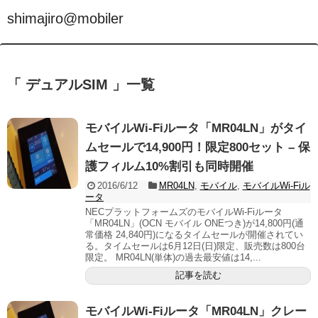
shimajiro@mobiler
「 デュアルSIM 」一覧
モバイルWi-Fiルータ「MR04LN」がタイ
ムセールで14,900円！限定800セット – 保
護フィルム10%割引も同時開催
2016/6/12
MR04LN
,
モバイル
,
モバイルWi-Fiル
ータ
NECプラットフォームズのモバイルWi-Fiルータ
「MR04LN」(OCN モバイル ONEつき)が14,800円(通
常価格 24,840円)になるタイムセールが開催されてい
る。タイムセールは6月12日(日)限定、販売数は800台
限定。 MR04LN(単体)の過去最安値は14,...
記事を読む
モバイルWi-Fiルータ「MR04LN」クレー