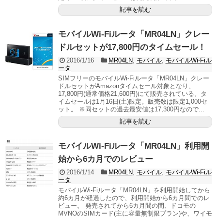
記事を読む
モバイルWi-Fiルータ「MR04LN」クレー
ドルセットが17,800円のタイムセール！
2016/1/16
MR04LN
,
モバイル
,
モバイルWi-Fiル
ータ
SIMフリーのモバイルWi-Fiルータ「MR04LN」クレー
ドルセットがAmazonタイムセール対象となり、
17,800円(通常価格21,600円)にて販売されている。タ
イムセールは1月16日(土)限定。販売数は限定1,000セ
ット。 ※同セットの過去最安値は17,300円なので...
記事を読む
モバイルWi-Fiルータ「MR04LN」利用開
始から6カ月でのレビュー
2016/1/14
MR04LN
,
モバイル
,
モバイルWi-Fiル
ータ
モバイルWi-Fiルータ「MR04LN」を利用開始してから
約6カ月が経過したので、利用開始から6カ月間でのレ
ビュー。 発売されてから6カ月間の間、ドコモの
MVNOのSIMカード(主に容量無制限プラン)や、ワイモ