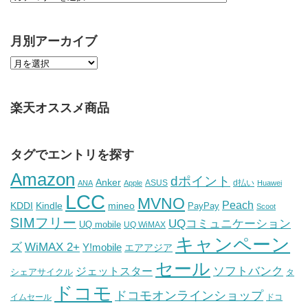
月別アーカイブ
楽天オススメ商品
タグでエントリを探す
Amazon
dポイント
Anker
ASUS
d払い
ANA
Apple
Huawei
LCC
MVNO
Peach
KDDI
Kindle
mineo
PayPay
Scoot
SIMフリー
UQコミュニケーション
UQ mobile
UQ WiMAX
キャンペーン
WiMAX 2+
ズ
Y!mobile
エアアジア
セール
ソフトバンク
ジェットスター
シェアサイクル
タ
ドコモ
ドコモオンラインショップ
イムセール
ドコ