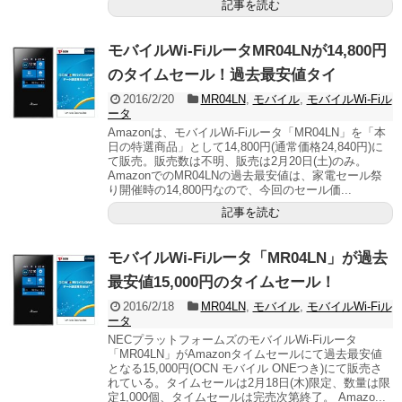
記事を読む
モバイルWi-FiルータMR04LNが14,800円
のタイムセール！過去最安値タイ
2016/2/20
MR04LN
,
モバイル
,
モバイルWi-Fiル
ータ
Amazonは、モバイルWi-Fiルータ「MR04LN」を「本
日の特選商品」として14,800円(通常価格24,840円)に
て販売。販売数は不明、販売は2月20日(土)のみ。
AmazonでのMR04LNの過去最安値は、家電セール祭
り開催時の14,800円なので、今回のセール価...
記事を読む
モバイルWi-Fiルータ「MR04LN」が過去
最安値15,000円のタイムセール！
2016/2/18
MR04LN
,
モバイル
,
モバイルWi-Fiル
ータ
NECプラットフォームズのモバイルWi-Fiルータ
「MR04LN」がAmazonタイムセールにて過去最安値
となる15,000円(OCN モバイル ONEつき)にて販売さ
れている。タイムセールは2月18日(木)限定、数量は限
定1,000個、タイムセールは完売次第終了。 Amazo...