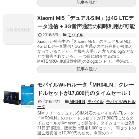
記事を読む
Xiaomi Mi5「デュアルSIM」は4G LTEデ
ータ通信 + 3G音声通話の同時利用が可能
2016/3/9
モバイル
Xiaomiが発売中の「Xiaomi Mi 5」のデュアルSIMは、
4G LTEデータ通信と3G音声通話の同時利用が可能と
なっていることが、同機を入手した方々のBlogなどな
どで報告されている。 一つ目に紹介するのは、
MATENRO-HK(旧買物隊)のBlogエントリ。 香港の...
記事を読む
モバイルWi-Fiルータ「MR04LN」クレー
ドルセットが17,800円のタイムセール！
2016/2/21
MR04LN
,
モバイル
,
モバイルWi-Fiル
ータ
SIMフリー＆デュアルSIM対応のモバイルWi-Fiルータ
「MR04LN」のクレードルセットが17,800円になるタ
イムセールがAmazonにて開催中。タイムセールは2月
21日(日)限定。販売数は限定1,000セット。 同セットの
過去最安値は17,300円のため、今回のタイ...