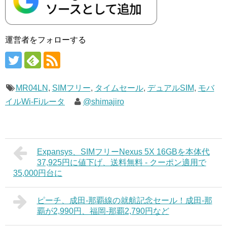
運営者をフォローする
MR04LN
,
SIMフリー
,
タイムセール
,
デュアルSIM
,
モバ
イルWi-Fiルータ
@shimajiro
Expansys、SIMフリーNexus 5X 16GBを本体代
37,925円に値下げ、送料無料 - クーポン適用で
35,000円台に
ピーチ、成田-那覇線の就航記念セール！成田-那
覇が2,990円、福岡-那覇2,790円など