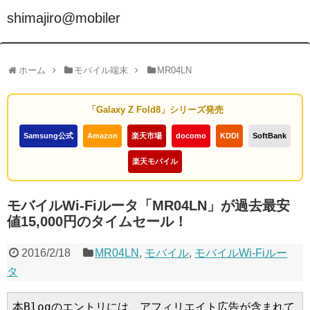
shimajiro@mobiler
ホーム
モバイル端末
MR04LN
「Galaxy Z Fold8」シリーズ発売
Samsung公式
Amazon
楽天市場
docomo
KDDI
SoftBank
楽天モバイル
モバイルWi-Fiルータ「MR04LN」が過去最安
値15,000円のタイムセール！
2016/2/18
MR04LN
,
モバイル
,
モバイルWi-Fiルー
タ
本Blogのエントリには、アフィリエイト広告が含まれて