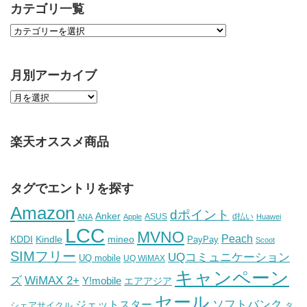
カテゴリ一覧
月別アーカイブ
楽天オススメ商品
タグでエントリを探す
Amazon
dポイント
Anker
ASUS
d払い
ANA
Apple
Huawei
LCC
MVNO
Peach
KDDI
Kindle
mineo
PayPay
Scoot
SIMフリー
UQコミュニケーション
UQ mobile
UQ WiMAX
キャンペーン
WiMAX 2+
ズ
Y!mobile
エアアジア
セール
ソフトバンク
ジェットスター
シェアサイクル
タ