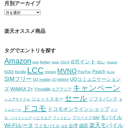
月別アーカイブ
楽天オススメ商品
タグでエントリを探す
Amazon
dポイント
Anker
ASUS
d払い
ANA
Apple
Huawei
LCC
MVNO
Peach
KDDI
Kindle
mineo
PayPay
Scoot
SIMフリー
UQコミュニケーション
UQ mobile
UQ WiMAX
キャンペーン
WiMAX 2+
ズ
Y!mobile
エアアジア
セール
ソフトバンク
ジェットスター
シェアサイクル
タ
ドコモ
ドコモオンラインショップ
イムセール
ドコ
モバイル
バニラエア
プリペイドSIM
モ・バイクシェア
フィリピン
Wi-Fiルータ
楽天モバイル
台湾
ワイモバイル
成田
台北