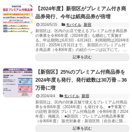
【2024年度】新宿区がプレミアム付き商
品券発行、今年は紙商品券が倍増
2024/5/15
モバイル
,
新宿
新宿区は、区内のお店で使えるプレミアム付き商品券
の事業を令和6年度（2024年度）も継続して実施す
る。申込期間は6月3日 - 6月24日、利用期間は2024年8
月1日 - 2025年1月31日まで。 新宿区のプレミアム付
き商品券（令和6年度）の紹介ページは以下にて。 ...
記事を読む
【新宿区】25%のプレミアム付商品券を
2024年度も発行、発行総数は30万冊→36
万冊に増
2024/4/4
モバイル
,
新宿
新宿区は、区内の対象店舗で使えるプレミアム付商品
券を令和6年度（2024年度）も発行する。 ■予算案で
の説明 新宿区 プレミアム付商品券（令和6年度 / 2024
年度） 掲載元： ■新宿区：プレミアム付商品券事業
（令和6年度） 販売対象者：新宿区民（在住者に限...
記事を読む