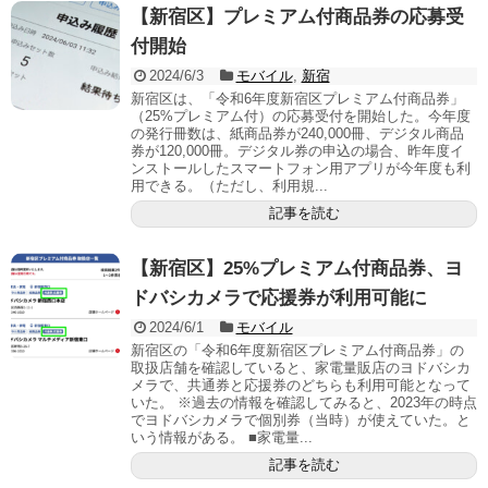
【新宿区】プレミアム付商品券の応募受
付開始
2024/6/3
モバイル
,
新宿
新宿区は、「令和6年度新宿区プレミアム付商品券」
（25%プレミアム付）の応募受付を開始した。今年度
の発行冊数は、紙商品券が240,000冊、デジタル商品
券が120,000冊。デジタル券の申込の場合、昨年度イ
ンストールしたスマートフォン用アプリが今年度も利
用できる。（ただし、利用規...
記事を読む
【新宿区】25%プレミアム付商品券、ヨ
ドバシカメラで応援券が利用可能に
2024/6/1
モバイル
新宿区の「令和6年度新宿区プレミアム付商品券」の
取扱店舗を確認していると、家電量販店のヨドバシカ
メラで、共通券と応援券のどちらも利用可能となって
いた。 ※過去の情報を確認してみると、2023年の時点
でヨドバシカメラで個別券（当時）が使えていた。と
いう情報がある。 ■家電量...
記事を読む