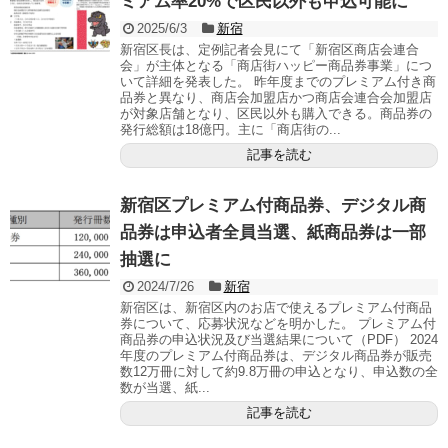
ミアム率20%で区民以外も申込可能に
2025/6/3
新宿
新宿区長は、定例記者会見にて「新宿区商店会連合
会」が主体となる「商店街ハッピー商品券事業」につ
いて詳細を発表した。 昨年度までのプレミアム付き商
品券と異なり、商店会加盟店かつ商店会連合会加盟店
が対象店舗となり、区民以外も購入できる。商品券の
発行総額は18億円。主に「商店街の...
記事を読む
新宿区プレミアム付商品券、デジタル商
品券は申込者全員当選、紙商品券は一部
抽選に
2024/7/26
新宿
新宿区は、新宿区内のお店で使えるプレミアム付商品
券について、応募状況などを明かした。 プレミアム付
商品券の申込状況及び当選結果について（PDF） 2024
年度のプレミアム付商品券は、デジタル商品券が販売
数12万冊に対して約9.8万冊の申込となり、申込数の全
数が当選、紙...
記事を読む