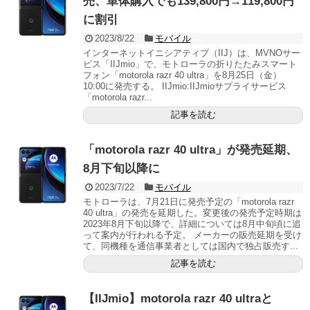
売、単体購入でも139,800円→119,800円
に割引
2023/8/22
モバイル
インターネットイニシアティブ（IIJ）は、MVNOサー
ビス「IIJmio」で、モトローラの折りたたみスマート
フォン「motorola razr 40 ultra」を8月25日（金）
10:00に発売する。 IIJmio:IIJmioサプライサービス
「motorola razr...
記事を読む
「motorola razr 40 ultra」が発売延期、
8月下旬以降に
2023/7/22
モバイル
モトローラは、7月21日に発売予定の「motorola razr
40 ultra」の発売を延期した。変更後の発売予定時期は
2023年8月下旬以降で、詳細については8月中旬頃に追
って案内が行われる予定。 メーカーの販売延期を受け
て、同機種を通信事業者としては国内で独占販売す...
記事を読む
【IIJmio】motorola razr 40 ultraと