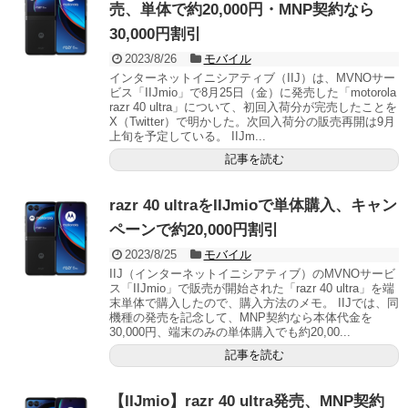
売、単体で約20,000円・MNP契約なら
30,000円割引
2023/8/26
モバイル
インターネットイニシアティブ（IIJ）は、MVNOサー
ビス「IIJmio」で8月25日（金）に発売した「motorola
razr 40 ultra」について、初回入荷分が完売したことを
X（Twitter）で明かした。次回入荷分の販売再開は9月
上旬を予定している。 IIJm...
記事を読む
razr 40 ultraをIIJmioで単体購入、キャン
ペーンで約20,000円割引
2023/8/25
モバイル
IIJ（インターネットイニシアティブ）のMVNOサービ
ス「IIJmio」で販売が開始された「razr 40 ultra」を端
末単体で購入したので、購入方法のメモ。 IIJでは、同
機種の発売を記念して、MNP契約なら本体代金を
30,000円、端末のみの単体購入でも約20,00...
記事を読む
【IIJmio】razr 40 ultra発売、MNP契約