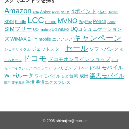
タグでエントリを探す
Amazon
dポイント
Anker
ASUS
d払い
ANA
Apple
Huawei
LCC
MVNO
Peach
KDDI
Kindle
mineo
PayPay
Scoot
SIMフリー
UQコミュニケーション
UQ mobile
UQ WiMAX
キャンペーン
WiMAX 2+
ズ
Y!mobile
エアアジア
セール
ソフトバンク
ジェットスター
シェアサイクル
タ
ドコモ
ドコモオンラインショップ
イムセール
ドコ
モバイル
バニラエア
プリペイドSIM
モ・バイクシェア
フィリピン
Wi-Fiルータ
楽天モバイル
台湾
ワイモバイル
成田
台北
香港
香港エクスプレス
関空
電子書籍
© 2006
shimajiro@mobiler