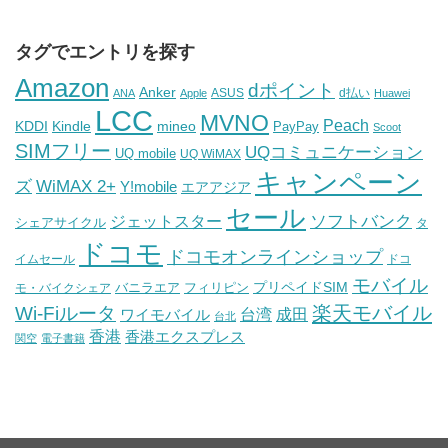
タグでエントリを探す
Amazon
dポイント
Anker
ASUS
d払い
ANA
Apple
Huawei
LCC
MVNO
Peach
KDDI
Kindle
mineo
PayPay
Scoot
SIMフリー
UQコミュニケーション
UQ mobile
UQ WiMAX
キャンペーン
WiMAX 2+
ズ
Y!mobile
エアアジア
セール
ソフトバンク
ジェットスター
シェアサイクル
タ
ドコモ
ドコモオンラインショップ
イムセール
ドコ
モバイル
バニラエア
プリペイドSIM
モ・バイクシェア
フィリピン
Wi-Fiルータ
楽天モバイル
台湾
ワイモバイル
成田
台北
香港
香港エクスプレス
関空
電子書籍