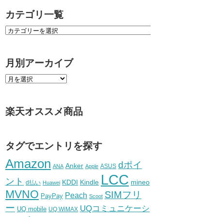
カテゴリ一覧
月別アーカイブ
楽天オススメ商品
タグでエントリを探す
Amazon
dポイ
Anker
ASUS
ANA
Apple
LCC
ント
KDDI
Kindle
mineo
d払い
Huawei
MVNO
SIMフリ
Peach
PayPay
Scoot
ー
UQコミュニケーシ
UQ mobile
UQ WiMAX