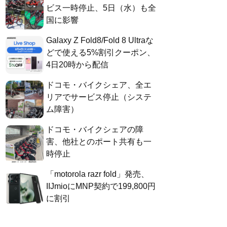
ビス一時停止、5日（水）も全
国に影響
Galaxy Z Fold8/Fold 8 Ultraな
どで使える5%割引クーポン、
4日20時から配信
ドコモ・バイクシェア、全エ
リアでサービス停止（システ
ム障害）
ドコモ・バイクシェアの障
害、他社とのポート共有も一
時停止
「motorola razr fold」発売、
IIJmioにMNP契約で199,800円
に割引