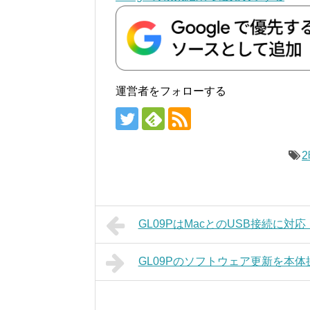
運営者をフォローする
GL09PはMacとのUSB接続に
GL09Pのソフトウェア更新を本