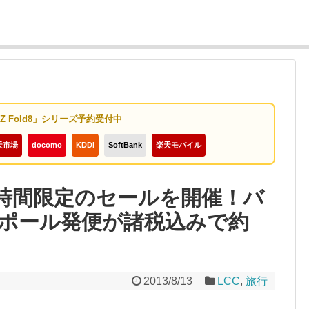
y Z Fold8」シリーズ予約受付中
天市場
docomo
KDDI
SoftBank
楽天モバイル
ら2時間限定のセールを開催！バ
ポール発便が諸税込みで約
2013/8/13
LCC
,
旅行