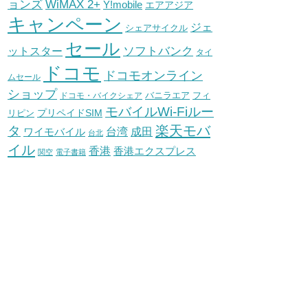
WiMAX 2+
ョンズ
Y!mobile
エアアジア
キャンペーン
ジェ
シェアサイクル
セール
ソフトバンク
ットスター
タイ
ドコモ
ドコモオンライン
ムセール
ショップ
バニラエア
ドコモ・バイクシェア
フィ
モバイルWi-Fiルー
プリペイドSIM
リピン
タ
楽天モバ
台湾
ワイモバイル
成田
台北
イル
香港
香港エクスプレス
関空
電子書籍