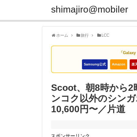
shimajiro@mobiler
ホーム
旅行
LCC
「Galax
Samsung公式
Amazon
楽
Scoot、朝8時か
ンコク以外のシンガ
10,600円〜／片道
スポンサーリンク