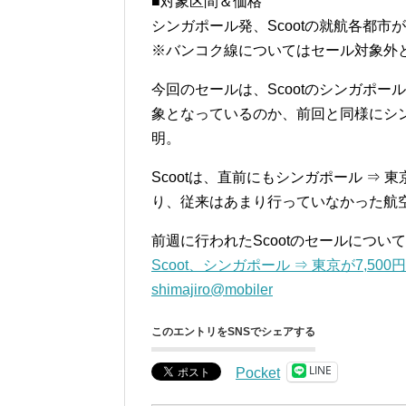
■対象区間＆価格
シンガポール発、Scootの就航各都市が1
※バンコク線についてはセール対象外
今回のセールは、Scootのシンガポ
象となっているのか、前回と同様にシ
明。
Scootは、直前にもシンガポール ⇒ 
り、従来はあまり行っていなかった航
前週に行われたScootのセールについ
Scoot、シンガポール ⇒ 東京が7,5
shimajiro@mobiler
このエントリをSNSでシェアする
LINE
Pocket