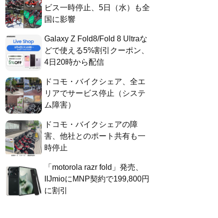
ビス一時停止、5日（水）も全
国に影響
Galaxy Z Fold8/Fold 8 Ultraな
どで使える5%割引クーポン、
4日20時から配信
ドコモ・バイクシェア、全エ
リアでサービス停止（システ
ム障害）
ドコモ・バイクシェアの障
害、他社とのポート共有も一
時停止
「motorola razr fold」発売、
IIJmioにMNP契約で199,800円
に割引