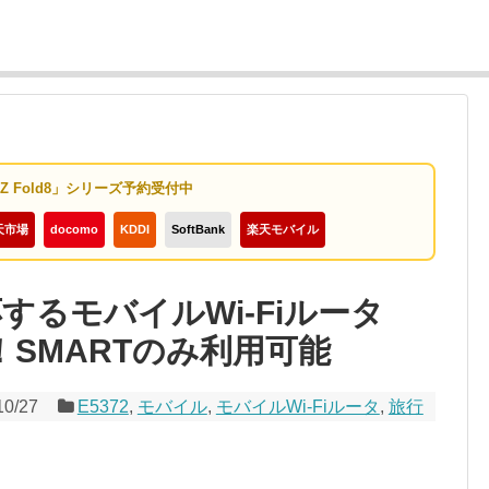
y Z Fold8」シリーズ予約受付中
天市場
docomo
KDDI
SoftBank
楽天モバイル
応するモバイルWi-Fiルータ
ク！SMARTのみ利用可能
10/27
E5372
,
モバイル
,
モバイルWi-Fiルータ
,
旅行