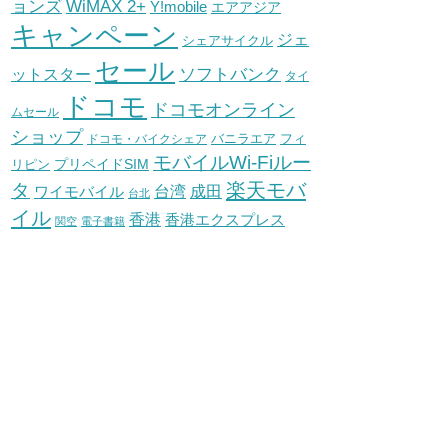
WiMAX 2+
ョンズ
Y!mobile
エアアジア
キャンペーン
ジェ
シェアサイクル
セール
ソフトバンク
ットスター
タイ
ドコモ
ドコモオンライン
ムセール
ショップ
バニラエア
ドコモ・バイクシェア
フィ
モバイルWi-Fiルー
プリペイドSIM
リピン
タ
楽天モバ
台湾
ワイモバイル
成田
台北
イル
香港
香港エクスプレス
関空
電子書籍