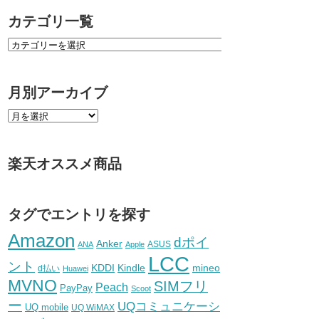
カテゴリ一覧
月別アーカイブ
楽天オススメ商品
タグでエントリを探す
Amazon
dポイ
Anker
ASUS
ANA
Apple
LCC
ント
KDDI
Kindle
mineo
d払い
Huawei
MVNO
SIMフリ
Peach
PayPay
Scoot
ー
UQコミュニケーシ
UQ mobile
UQ WiMAX