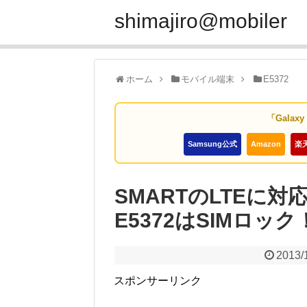
shimajiro@mobiler
ホーム
モバイル端末
E5372
「Galax
Samsung公式
Amazon
楽
SMARTのLTEに対
E5372はSIMロッ
2013/
スポンサーリンク