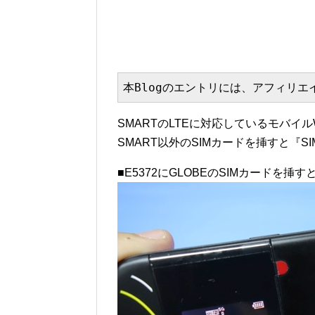
本Blogのエントリには、アフィリ
SMARTのLTEに対応しているモバイルW
SMART以外のSIMカードを挿すと『SI
■E5372にGLOBEのSIMカードを挿す