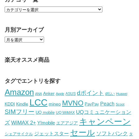
月別アーカイブ
楽天オススメ商品
タグでエントリを探す
Amazon
dポイント
Anker
ASUS
d払い
ANA
Apple
Huawei
LCC
MVNO
Peach
KDDI
Kindle
mineo
PayPay
Scoot
SIMフリー
UQコミュニケーション
UQ mobile
UQ WiMAX
キャンペーン
WiMAX 2+
ズ
Y!mobile
エアアジア
セール
ソフトバンク
ジェットスター
シェアサイクル
タ