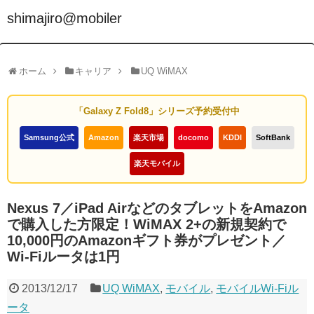
shimajiro@mobiler
ホーム
キャリア
UQ WiMAX
「Galaxy Z Fold8」シリーズ予約受付中
Samsung公式
Amazon
楽天市場
docomo
KDDI
SoftBank
楽天モバイル
Nexus 7／iPad AirなどのタブレットをAmazon
で購入した方限定！WiMAX 2+の新規契約で
10,000円のAmazonギフト券がプレゼント／
Wi-Fiルータは1円
2013/12/17
UQ WiMAX
,
モバイル
,
モバイルWi-Fiル
ータ