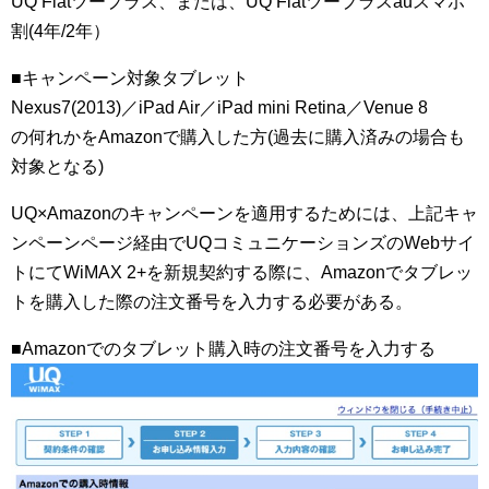
UQ Flatツープラス、または、UQ Flatツープラスauスマホ
割(4年/2年）
■キャンペーン対象タブレット
Nexus7(2013)／iPad Air／iPad mini Retina／Venue 8
の何れかをAmazonで購入した方(過去に購入済みの場合も
対象となる)
UQ×Amazonのキャンペーンを適用するためには、上記キャ
ンペーンページ経由でUQコミュニケーションズのWebサイ
トにてWiMAX 2+を新規契約する際に、Amazonでタブレッ
トを購入した際の注文番号を入力する必要がある。
■Amazonでのタブレット購入時の注文番号を入力する