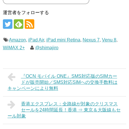
運営者をフォローする
Amazon
,
iPad Air
,
iPad mini Retina
,
Nexus 7
,
Venu 8
,
WiMAX 2+
@shimajiro
『OCN モバイル ONE』SMS対応版のSIMカー
ドが販売開始／SMS対応SIMへの交換手数料は
キャンペーンにより無料
香港エクスプレス：全路線が対象のクリスマス
セールを24時間延長！香港 ⇒ 東京＆大阪線もセ
ール対象