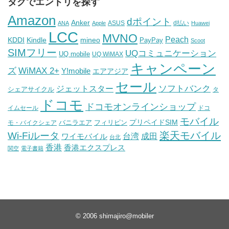
タグでエントリを探す
Amazon
dポイント
Anker
ASUS
d払い
ANA
Apple
Huawei
LCC
MVNO
Peach
KDDI
Kindle
mineo
PayPay
Scoot
SIMフリー
UQコミュニケーション
UQ mobile
UQ WiMAX
キャンペーン
WiMAX 2+
ズ
Y!mobile
エアアジア
セール
ソフトバンク
ジェットスター
シェアサイクル
タ
ドコモ
ドコモオンラインショップ
イムセール
ドコ
モバイル
バニラエア
プリペイドSIM
モ・バイクシェア
フィリピン
Wi-Fiルータ
楽天モバイル
台湾
ワイモバイル
成田
台北
香港
香港エクスプレス
関空
電子書籍
© 2006
shimajiro@mobiler