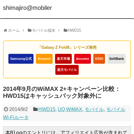
shimajiro@mobiler
ホーム
モバイル端末
HWD15
「Galaxy Z Fold8」シリーズ発売
Samsung公式
Amazon
楽天市場
docomo
KDDI
SoftBank
楽天モバイル
2014年9月のWiMAX 2+キャンペーン比較：
HWD15はキャッシュバック対象外に
2014/9/2
HWD15
,
UQ WiMAX
,
モバイル
,
モバイル
Wi-Fiルータ
本Blogのエントリには、アフィリエイト広告が含まれて