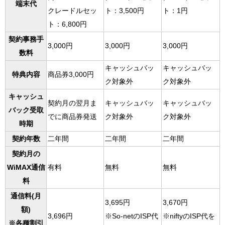
端末代
クレードルセッ
ト：3,500円
ト：1円
ト：6,800円
契約事務手
3,000円
3,000円
3,000円
数料
キャッシュバッ
キャッシュバッ
特典内容
商品券3,000円
ク対象外
ク対象外
キャッシュ
契約月の翌月ま
キャッシュバッ
キャッシュバッ
バック受取
でに商品券発送
ク対象外
ク対象外
時期
契約年数
二年間
二年間
二年間
契約月の
WiMAX通信
有料
無料
無料
料
通信料(月
3,695円
3,670円
額)
3,696円
※So-netのISP代
※niftyのISP代を
※各種割引