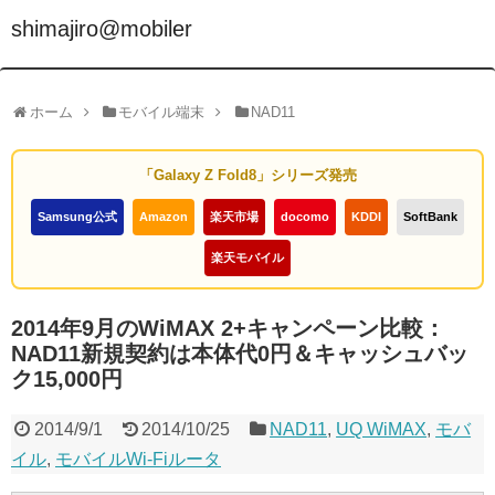
shimajiro@mobiler
ホーム
モバイル端末
NAD11
「Galaxy Z Fold8」シリーズ発売
Samsung公式
Amazon
楽天市場
docomo
KDDI
SoftBank
楽天モバイル
2014年9月のWiMAX 2+キャンペーン比較：
NAD11新規契約は本体代0円＆キャッシュバッ
ク15,000円
2014/9/1
2014/10/25
NAD11
,
UQ WiMAX
,
モバ
イル
,
モバイルWi-Fiルータ