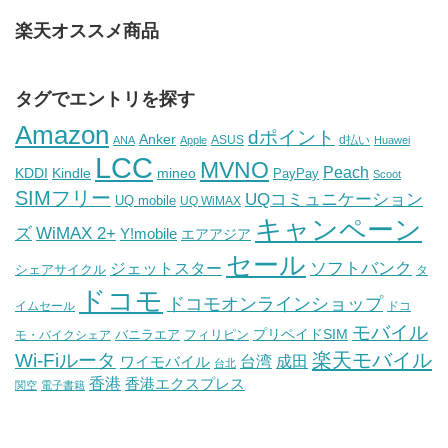
楽天オススメ商品
タグでエントリを探す
Amazon
dポイント
Anker
ASUS
d払い
ANA
Apple
Huawei
LCC
MVNO
Peach
KDDI
Kindle
mineo
PayPay
Scoot
SIMフリー
UQコミュニケーション
UQ mobile
UQ WiMAX
キャンペーン
WiMAX 2+
ズ
Y!mobile
エアアジア
セール
ソフトバンク
ジェットスター
シェアサイクル
タ
ドコモ
ドコモオンラインショップ
イムセール
ドコ
モバイル
バニラエア
プリペイドSIM
モ・バイクシェア
フィリピン
Wi-Fiルータ
楽天モバイル
台湾
ワイモバイル
成田
台北
香港
香港エクスプレス
関空
電子書籍