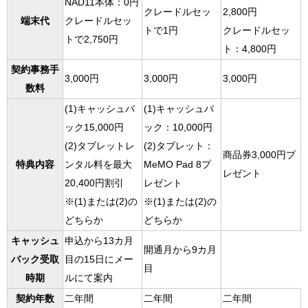
NAD11本体：0円
クレードルセッ
2,800円
端末代
クレードルセッ
トで1円
クレードルセッ
トで2,750円
ト：4,800円
契約事務手
3,000円
3,000円
3,000円
数料
(1)キャッシュバ
(1)キャッシュバ
ック15,000円
ック：10,000円
(2)タブレットレ
(2)タブレット：
商品券3,000円プ
特典内容
ンタル料を最大
MeMO Pad 8プ
レゼント
20,400円割引
レゼント
※(1)または(2)の
※(1)または(2)の
どちらか
どちらか
キャッシュ
申込から13カ月
開通月から9カ月
バック受取
目の15日にメー
目
時期
ルにて案内
契約年数
二年間
二年間
二年間