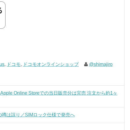
us
,
ドコモ
,
ドコモオンラインショップ
@shimajiro
s、Apple Online Storeでの当日販売分は完売 注文から約1ヶ
ー』の噂は誤り／SIMロック仕様で発売へ