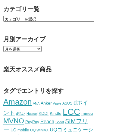
カテゴリ一覧
月別アーカイブ
楽天オススメ商品
タグでエントリを探す
Amazon
dポイ
Anker
ASUS
ANA
Apple
LCC
ント
KDDI
Kindle
mineo
d払い
Huawei
MVNO
SIMフリ
Peach
PayPay
Scoot
ー
UQコミュニケーシ
UQ mobile
UQ WiMAX