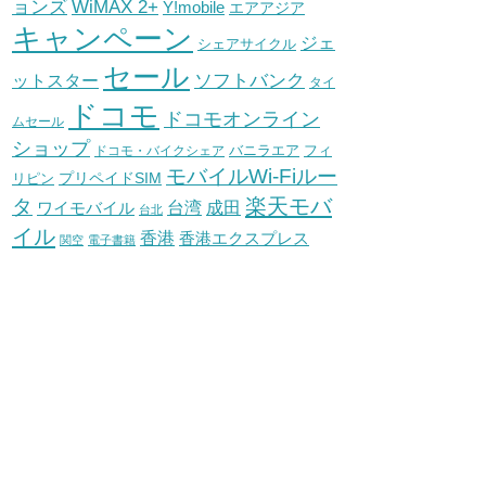
WiMAX 2+
ョンズ
Y!mobile
エアアジア
キャンペーン
ジェ
シェアサイクル
セール
ソフトバンク
ットスター
タイ
ドコモ
ドコモオンライン
ムセール
ショップ
バニラエア
ドコモ・バイクシェア
フィ
モバイルWi-Fiルー
プリペイドSIM
リピン
タ
楽天モバ
台湾
ワイモバイル
成田
台北
イル
香港
香港エクスプレス
関空
電子書籍