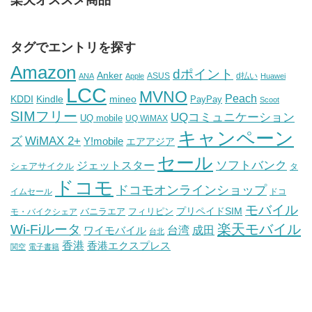
タグでエントリを探す
Amazon
dポイント
Anker
ASUS
d払い
ANA
Apple
Huawei
LCC
MVNO
Peach
KDDI
Kindle
mineo
PayPay
Scoot
SIMフリー
UQコミュニケーション
UQ mobile
UQ WiMAX
キャンペーン
WiMAX 2+
ズ
Y!mobile
エアアジア
セール
ソフトバンク
ジェットスター
シェアサイクル
タ
ドコモ
ドコモオンラインショップ
イムセール
ドコ
モバイル
バニラエア
プリペイドSIM
モ・バイクシェア
フィリピン
Wi-Fiルータ
楽天モバイル
台湾
ワイモバイル
成田
台北
香港
香港エクスプレス
関空
電子書籍