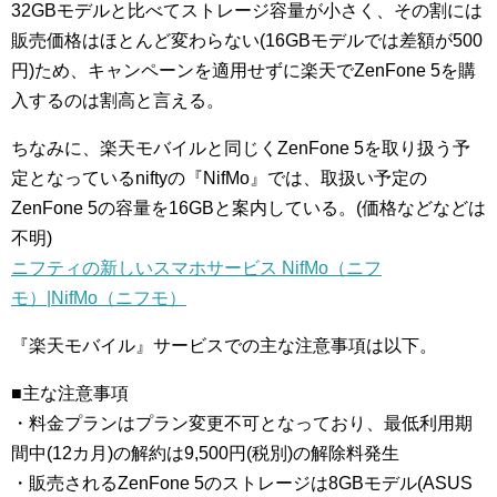
32GBモデルと比べてストレージ容量が小さく、その割には
販売価格はほとんど変わらない(16GBモデルでは差額が500
円)ため、キャンペーンを適用せずに楽天でZenFone 5を購
入するのは割高と言える。
ちなみに、楽天モバイルと同じくZenFone 5を取り扱う予
定となっているniftyの『NifMo』では、取扱い予定の
ZenFone 5の容量を16GBと案内している。(価格などなどは
不明)
ニフティの新しいスマホサービス NifMo（ニフ
モ）|NifMo（ニフモ）
『楽天モバイル』サービスでの主な注意事項は以下。
■主な注意事項
・料金プランはプラン変更不可となっており、最低利用期
間中(12カ月)の解約は9,500円(税別)の解除料発生
・販売されるZenFone 5のストレージは8GBモデル(ASUS