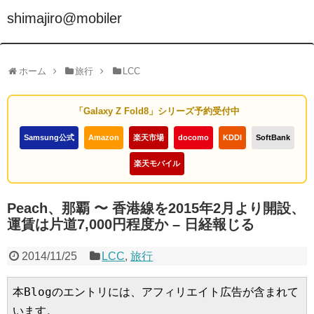
shimajiro@mobiler
ホーム
旅行
LCC
「Galaxy Z Fold8」シリーズ予約受付中
Samsung公式
Amazon
楽天市場
docomo
KDDI
SoftBank
楽天モバイル
Peach、那覇 〜 香港線を2015年2月より開設、
運賃は片道7,000円程度か – 日経報じる
2014/11/25
LCC
,
旅行
本Blogのエントリには、アフィリエイト広告が含まれて
います。