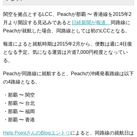
関空を拠点とするLCC、Peachが那覇 〜 香港線を2015年2
月より開設する見込みであると
日経新聞が報道。
同路線に
Peachが就航した場合、同路線としては初のLCCとなる。
報道によると就航時期は2015年2月から、便数は週に4往復
となる予定。気になる運賃は片道7,000円程度となってい
る。
Peachが同路線に就航すると、Peachの沖縄発着路線は以下
の4路線となる。
・那覇 〜 関空
・那覇 〜 台北
・那覇 〜 福岡
・那覇 〜 香港
Help PointさんのBlogエントリ
によると、同路線の就航日は