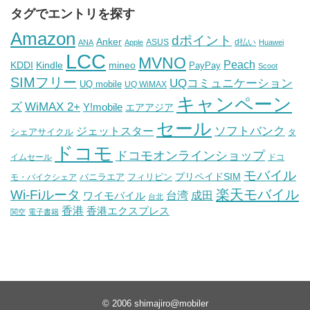
タグでエントリを探す
Amazon
dポイント
Anker
ASUS
d払い
ANA
Apple
Huawei
LCC
MVNO
Peach
KDDI
Kindle
mineo
PayPay
Scoot
SIMフリー
UQコミュニケーション
UQ mobile
UQ WiMAX
キャンペーン
WiMAX 2+
ズ
Y!mobile
エアアジア
セール
ソフトバンク
ジェットスター
シェアサイクル
タ
ドコモ
ドコモオンラインショップ
イムセール
ドコ
モバイル
バニラエア
プリペイドSIM
モ・バイクシェア
フィリピン
Wi-Fiルータ
楽天モバイル
台湾
ワイモバイル
成田
台北
香港
香港エクスプレス
関空
電子書籍
© 2006
shimajiro@mobiler