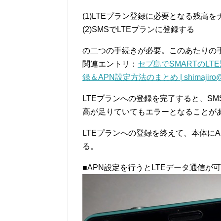
(1)LTEプラン登録に必要となる残高
(2)SMSでLTEプランに登録する
の二つの手続きが必要。このあたりの
関連エントリ：
セブ島でSMARTのLT
録＆APN設定方法のまとめ | shimajiro@m
LTEプランへの登録を完了すると、S
高が足りていてもエラーとなることがあ
LTEプランへの登録を終えて、本体に
る。
■APN設定を行うとLTEデータ通信が