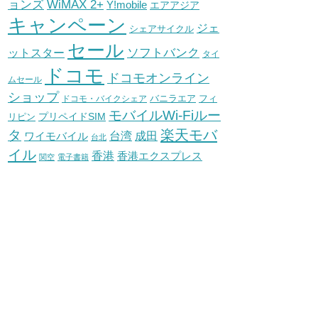
WiMAX 2+
ョンズ
Y!mobile
エアアジア
キャンペーン
ジェ
シェアサイクル
セール
ソフトバンク
ットスター
タイ
ドコモ
ドコモオンライン
ムセール
ショップ
バニラエア
ドコモ・バイクシェア
フィ
モバイルWi-Fiルー
プリペイドSIM
リピン
タ
楽天モバ
台湾
ワイモバイル
成田
台北
イル
香港
香港エクスプレス
関空
電子書籍