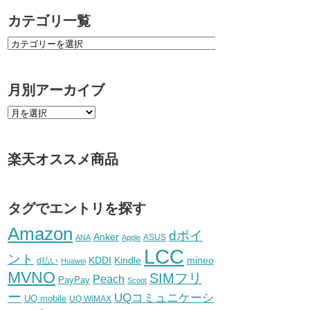
カテゴリ一覧
月別アーカイブ
楽天オススメ商品
タグでエントリを探す
Amazon
dポイ
Anker
ASUS
ANA
Apple
LCC
ント
KDDI
Kindle
mineo
d払い
Huawei
MVNO
SIMフリ
Peach
PayPay
Scoot
ー
UQコミュニケーシ
UQ mobile
UQ WiMAX