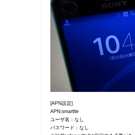
[APN設定]
APN:smartlte
ユーザ名：なし
パスワード：なし