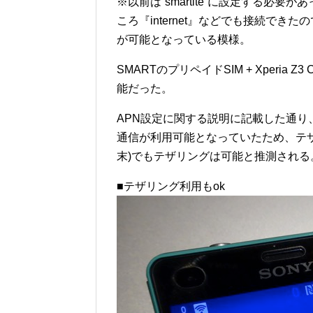
※以前は”smartlte”に設定する必
ころ『internet』などでも接続できた
が可能となっている模様。
SMARTのプリペイドSIM + Xperia 
能だった。
APN設定に関する説明に記載した通り、
通信が利用可能となっていたため、テザ
末)でもテザリングは可能と推測される
■テザリング利用もok