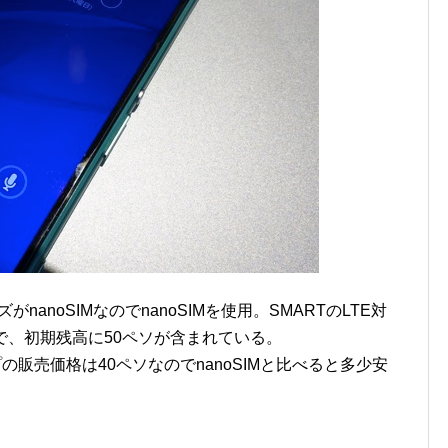
サイズがnanoSIMなのでnanoSIMを使用。SMARTのLTE対
0ペソで、初期残高に50ペソが含まれている。
プの販売価格は40ペソなのでnanoSIMと比べると多少安