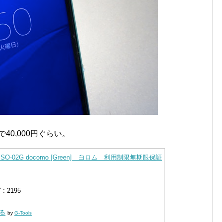
onで40,000円ぐらい。
pact SO-02G docomo [Green] 白ロム 利用制限無期限保証
 2195
見る
by
G-Tools