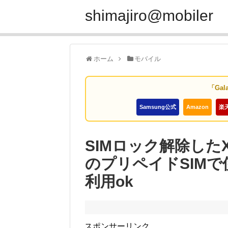
shimajiro@mobiler
ホーム
モバイル
「Gal
Samsung公式
Amazon
楽
SIMロック解除したXper
のプリペイドSIMで使
利用ok
スポンサーリンク