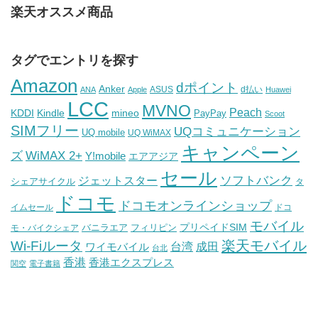
楽天オススメ商品
タグでエントリを探す
Amazon
dポイント
Anker
ASUS
d払い
ANA
Apple
Huawei
LCC
MVNO
Peach
KDDI
Kindle
mineo
PayPay
Scoot
SIMフリー
UQコミュニケーション
UQ mobile
UQ WiMAX
キャンペーン
WiMAX 2+
ズ
Y!mobile
エアアジア
セール
ソフトバンク
ジェットスター
シェアサイクル
タ
ドコモ
ドコモオンラインショップ
イムセール
ドコ
モバイル
バニラエア
プリペイドSIM
モ・バイクシェア
フィリピン
Wi-Fiルータ
楽天モバイル
台湾
ワイモバイル
成田
台北
香港
香港エクスプレス
関空
電子書籍