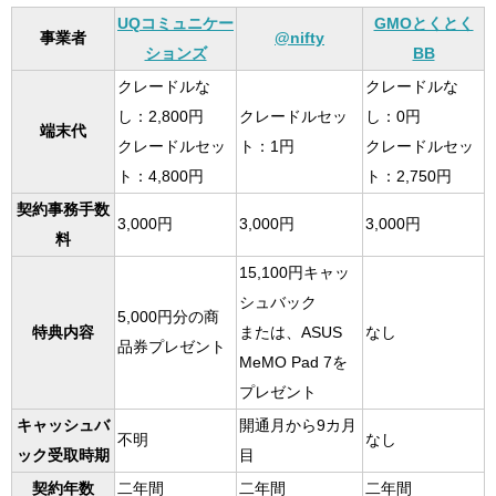
UQコミュニケー
GMOとくとく
事業者
@nifty
ションズ
BB
クレードルな
クレードルな
し：2,800円
クレードルセッ
し：0円
端末代
クレードルセッ
ト：1円
クレードルセッ
ト：4,800円
ト：2,750円
契約事務手数
3,000円
3,000円
3,000円
料
15,100円キャッ
シュバック
5,000円分の商
特典内容
または、ASUS
なし
品券プレゼント
MeMO Pad 7を
プレゼント
キャッシュバ
開通月から9カ月
不明
なし
ック受取時期
目
契約年数
二年間
二年間
二年間