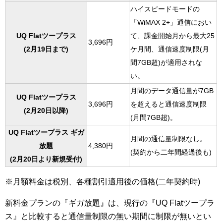
ハイスピードモードの
「WiMAX 2+」通信におい
UQ Flatツープラス
て、課金開始月から最大25
3,696円
(2月19日まで)
ケ月間、通信速度制限(月
間7GB超)が適用されな
い。
月間のデータ通信量が7GB
UQ Flatツープラス
3,696円
を超えると通信速度制限
(2月20日以降)
(月間7GB超)。
UQ Flatツープラス ギガ
月間の通信量制限なし。
放題
4,380円
(契約から二年間経過後も)
(2月20日より新規受付)
※月額料金は税別、各種割引適用後の価格(二年契約時)
新料金プランの『ギガ放題』は、現行の『UQ Flatツープラ
ス』と比較すると通信量制限の無い期間に制限が無いとい