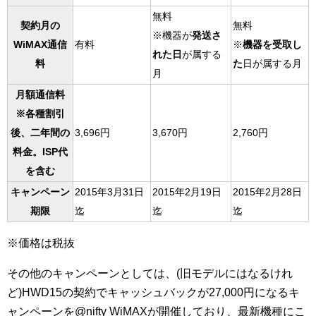
無料
契約月の
無料
※機器が
発送さ
WiMAX通信
有料
※
機器を受取し
れた日
が属する
料
た
日が属する月
月
月額通信料
※各種割引
後、二年間の
3,696円
3,670円
2,760円
料金。ISP代
を含む
キャンペーン
2015年3月31日
2015年2月19日
2015年2月28日
期限
迄
迄
迄
※価格は税抜
その他のキャンペーンとしては、(旧モデルにはなるけれ
ど)HWD15の契約でキャッシュバックが27,000円になるキ
ャンペーンを@nifty WiMAXが開催しており、最新機種にこ