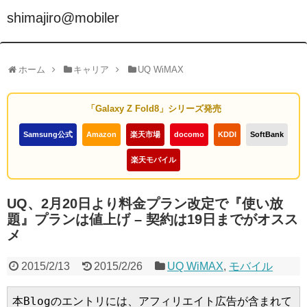
shimajiro@mobiler
ホーム
キャリア
UQ WiMAX
「Galaxy Z Fold8」シリーズ発売
Samsung公式
Amazon
楽天市場
docomo
KDDI
SoftBank
楽天モバイル
UQ、2月20日より料金プラン改定で『使い放
題』プランは値上げ – 契約は19日までがオスス
メ
2015/2/13
2015/2/26
UQ WiMAX
,
モバイル
本Blogのエントリには、アフィリエイト広告が含まれて