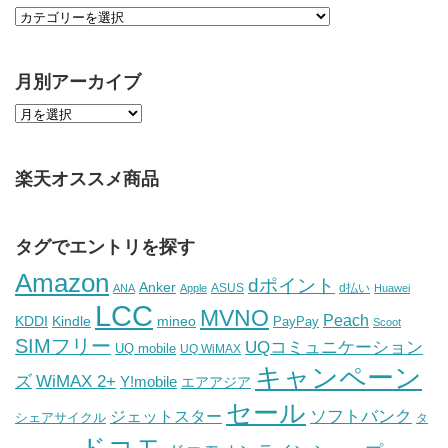
月別アーカイブ
楽天オススメ商品
タグでエントリを探す
Amazon
dポイント
Anker
ASUS
d払い
ANA
Apple
Huawei
LCC
MVNO
Peach
KDDI
Kindle
mineo
PayPay
Scoot
SIMフリー
UQコミュニケーション
UQ mobile
UQ WiMAX
キャンペーン
WiMAX 2+
ズ
Y!mobile
エアアジア
セール
ソフトバンク
ジェットスター
シェアサイクル
タ