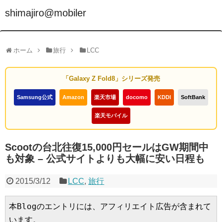
shimajiro@mobiler
ホーム
旅行
LCC
「Galaxy Z Fold8」シリーズ発売
Samsung公式
Amazon
楽天市場
docomo
KDDI
SoftBank
楽天モバイル
Scootの台北往復15,000円セールはGW期間中
も対象 – 公式サイトよりも大幅に安い日程も
2015/3/12
LCC
,
旅行
本Blogのエントリには、アフィリエイト広告が含まれて
います。