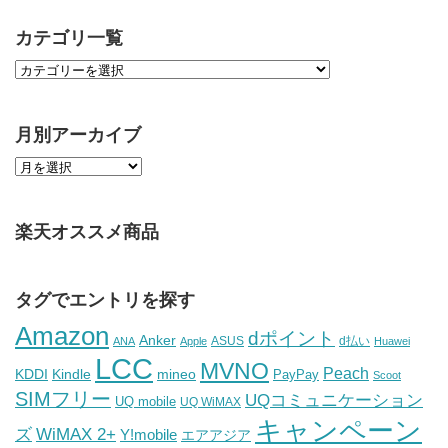
カテゴリ一覧
月別アーカイブ
楽天オススメ商品
タグでエントリを探す
Amazon
dポイント
Anker
ASUS
d払い
ANA
Apple
Huawei
LCC
MVNO
Peach
KDDI
Kindle
mineo
PayPay
Scoot
SIMフリー
UQコミュニケーション
UQ mobile
UQ WiMAX
キャンペーン
WiMAX 2+
ズ
Y!mobile
エアアジア