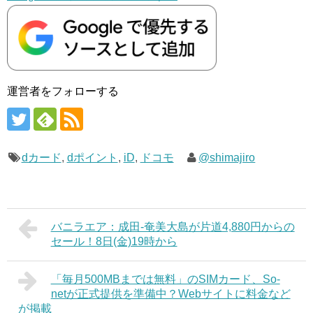
運営者をフォローする
dカード
,
dポイント
,
iD
,
ドコモ
@shimajiro
バニラエア：成田-奄美大島が片道4,880円からの
セール！8日(金)19時から
「毎月500MBまでは無料」のSIMカード、So-
netが正式提供を準備中？Webサイトに料金など
が掲載