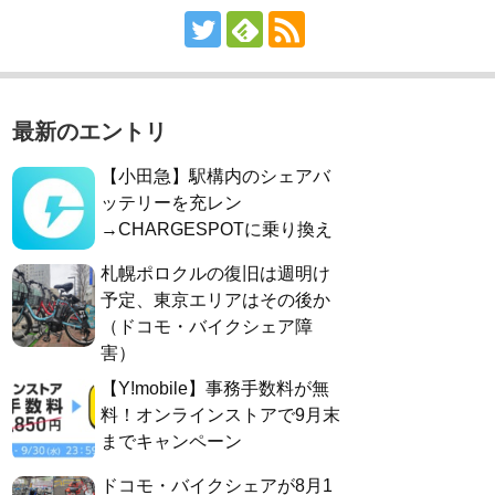
最新のエントリ
【小田急】駅構内のシェアバ
ッテリーを充レン
→CHARGESPOTに乗り換え
札幌ポロクルの復旧は週明け
予定、東京エリアはその後か
（ドコモ・バイクシェア障
害）
【Y!mobile】事務手数料が無
料！オンラインストアで9月末
までキャンペーン
ドコモ・バイクシェアが8月1