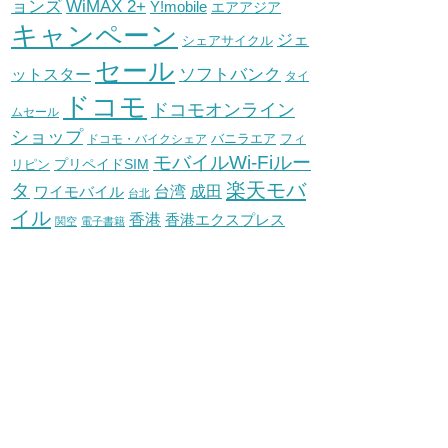
WiMAX 2+
ョンズ
Y!mobile
エアアジア
キャンペーン
ジェ
シェアサイクル
セール
ソフトバンク
ットスター
タイ
ドコモ
ドコモオンライン
ムセール
ショップ
バニラエア
ドコモ・バイクシェア
フィ
モバイルWi-Fiルー
プリペイドSIM
リピン
タ
楽天モバ
台湾
ワイモバイル
成田
台北
イル
香港
香港エクスプレス
関空
電子書籍