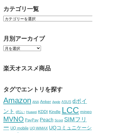
カテゴリ一覧
月別アーカイブ
楽天オススメ商品
タグでエントリを探す
Amazon
dポイ
Anker
ASUS
ANA
Apple
LCC
ント
KDDI
Kindle
mineo
d払い
Huawei
MVNO
SIMフリ
Peach
PayPay
Scoot
ー
UQコミュニケーシ
UQ mobile
UQ WiMAX