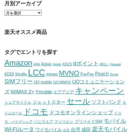
月別アーカイブ
楽天オススメ商品
タグでエントリを探す
Amazon
dポイント
Anker
ASUS
d払い
ANA
Apple
Huawei
LCC
MVNO
Peach
KDDI
Kindle
mineo
PayPay
Scoot
SIMフリー
UQコミュニケーション
UQ mobile
UQ WiMAX
キャンペーン
WiMAX 2+
ズ
Y!mobile
エアアジア
セール
ソフトバンク
ジェットスター
シェアサイクル
タ
ドコモ
ドコモオンラインショップ
イムセール
ドコ
モバイル
バニラエア
プリペイドSIM
モ・バイクシェア
フィリピン
Wi-Fiルータ
楽天モバイル
台湾
ワイモバイル
成田
台北