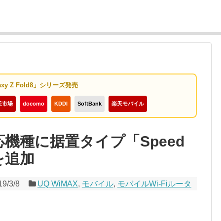
axy Z Fold8」シリーズ発売
天市場
docomo
KDDI
SoftBank
楽天モバイル
対応機種に据置タイプ「Speed
」を追加
19/3/8
UQ WiMAX
,
モバイル
,
モバイルWi-Fiルータ