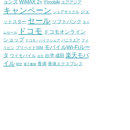
WiMAX 2+
ョンズ
Y!mobile
エアアジア
キャンペーン
ジェ
シェアサイクル
セール
ソフトバンク
ットスター
タイ
ドコモ
ドコモオンライン
ムセール
ショップ
バニラエア
ドコモ・バイクシェア
フィ
モバイルWi-Fiルー
プリペイドSIM
リピン
タ
楽天モバ
台湾
ワイモバイル
成田
台北
イル
香港
香港エクスプレス
関空
電子書籍