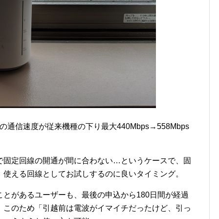
AX 2+の通信速度が従来機種の下り最大440Mbps→558Mbps
で固定回線の開通が間に合わない…というケースで、固
）使える回線としてお試しするのに良いタイミング。
したことがあるユーザーも、最後の申込から180日間が経過
。このため「引越前は電波がイマイチだったけど、引っ