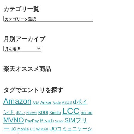
カテゴリ一覧
月別アーカイブ
楽天オススメ商品
タグでエントリを探す
Amazon
dポイ
Anker
ASUS
ANA
Apple
LCC
ント
KDDI
Kindle
mineo
d払い
Huawei
MVNO
SIMフリ
Peach
PayPay
Scoot
ー
UQコミュニケーシ
UQ mobile
UQ WiMAX