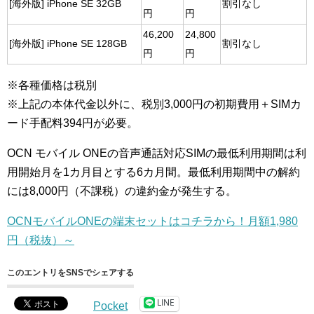
[海外版] iPhone SE 32GB
割引なし
円
円
46,200
24,800
[海外版] iPhone SE 128GB
割引なし
円
円
※各種価格は税別
※上記の本体代金以外に、税別3,000円の初期費用＋SIMカ
ード手配料394円が必要。
OCN モバイル ONEの音声通話対応SIMの最低利用期間は利
用開始月を1カ月目とする6カ月間。最低利用期間中の解約
には8,000円（不課税）の違約金が発生する。
OCNモバイルONEの端末セットはコチラから！月額1,980
円（税抜）～
このエントリをSNSでシェアする
LINE
Pocket