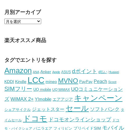
月別アーカイブ
楽天オススメ商品
タグでエントリを探す
Amazon
dポイント
Anker
ASUS
d払い
ANA
Apple
Huawei
LCC
MVNO
Peach
KDDI
Kindle
mineo
PayPay
Scoot
SIMフリー
UQコミュニケーション
UQ mobile
UQ WiMAX
キャンペーン
WiMAX 2+
ズ
Y!mobile
エアアジア
セール
ソフトバンク
ジェットスター
シェアサイクル
タ
ドコモ
ドコモオンラインショップ
イムセール
ドコ
モバイル
バニラエア
プリペイドSIM
モ・バイクシェア
フィリピン