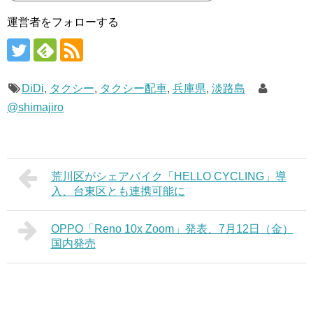
運営者をフォローする
DiDi
,
タクシー
,
タクシー配車
,
兵庫県
,
淡路島
@shimajiro
荒川区がシェアバイク「HELLO CYCLING」導
入、台東区とも連携可能に
OPPO「Reno 10x Zoom」発表、7月12日（金）
国内発売