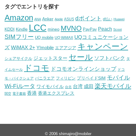
タグでエントリを探す
Amazon
dポイント
Anker
ASUS
d払い
ANA
Apple
Huawei
LCC
MVNO
Peach
KDDI
Kindle
mineo
PayPay
Scoot
SIMフリー
UQコミュニケーション
UQ mobile
UQ WiMAX
キャンペーン
WiMAX 2+
ズ
Y!mobile
エアアジア
セール
ソフトバンク
ジェットスター
シェアサイクル
タ
ドコモ
ドコモオンラインショップ
イムセール
ドコ
モバイル
バニラエア
プリペイドSIM
モ・バイクシェア
フィリピン
Wi-Fiルータ
楽天モバイル
台湾
ワイモバイル
成田
台北
香港
香港エクスプレス
関空
電子書籍
© 2006
shimajiro@mobiler