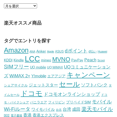
楽天オススメ商品
タグでエントリを探す
Amazon
dポイント
Anker
ASUS
d払い
ANA
Apple
Huawei
LCC
MVNO
Peach
KDDI
Kindle
mineo
PayPay
Scoot
SIMフリー
UQコミュニケーション
UQ mobile
UQ WiMAX
キャンペーン
WiMAX 2+
ズ
Y!mobile
エアアジア
セール
ソフトバンク
ジェットスター
シェアサイクル
タ
ドコモ
ドコモオンラインショップ
イムセール
ドコ
モバイル
バニラエア
プリペイドSIM
モ・バイクシェア
フィリピン
Wi-Fiルータ
楽天モバイル
台湾
ワイモバイル
成田
台北
香港
香港エクスプレス
関空
電子書籍