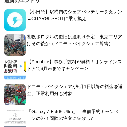
最新のエントリ
【小田急】駅構内のシェアバッテリーを充レン
→CHARGESPOTに乗り換え
札幌ポロクルの復旧は週明け予定、東京エリア
はその後か（ドコモ・バイクシェア障害）
【Y!mobile】事務手数料が無料！オンラインス
トアで9月末までキャンペーン
ドコモ・バイクシェアが8月1日以降の料金を返
金、正常利用分も対象
「Galaxy Z Fold8 Ultra」、事前予約キャンペ
ーンの終了間際の注文に失敗した