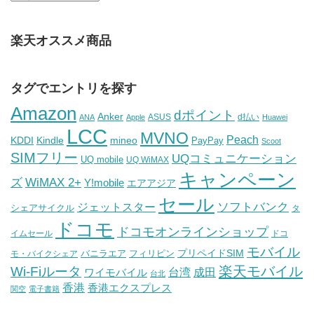
楽天オススメ商品
タグでエントリを探す
Amazon
dポイント
Anker
ASUS
d払い
ANA
Apple
Huawei
LCC
MVNO
Peach
KDDI
Kindle
mineo
PayPay
Scoot
SIMフリー
UQコミュニケーション
UQ mobile
UQ WiMAX
キャンペーン
WiMAX 2+
ズ
Y!mobile
エアアジア
セール
ソフトバンク
ジェットスター
シェアサイクル
タ
ドコモ
ドコモオンラインショップ
イムセール
ドコ
モバイル
バニラエア
プリペイドSIM
モ・バイクシェア
フィリピン
Wi-Fiルータ
楽天モバイル
台湾
ワイモバイル
成田
台北
香港
香港エクスプレス
関空
電子書籍