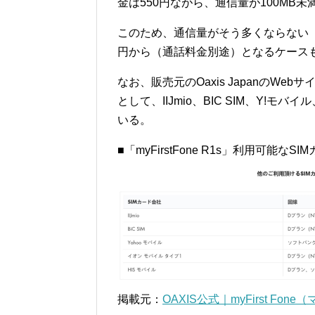
金は550円ながら、通信量が100MB
このため、通信量がそう多くならない「my
円から（通話料金別途）となるケース
なお、販売元のOaxis JapanのWebサイ
として、IIJmio、BIC SIM、Y!モ
いる。
■「myFirstFone R1s」利用可能なSI
掲載元：
OAXIS公式｜myFirst F