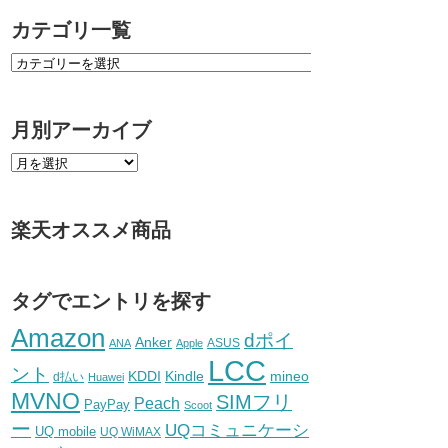
カテゴリ一覧
月別アーカイブ
楽天オススメ商品
タグでエントリを探す
Amazon
dポイ
Anker
ASUS
ANA
Apple
LCC
ント
KDDI
Kindle
mineo
d払い
Huawei
MVNO
SIMフリ
Peach
PayPay
Scoot
ー
UQコミュニケーシ
UQ mobile
UQ WiMAX