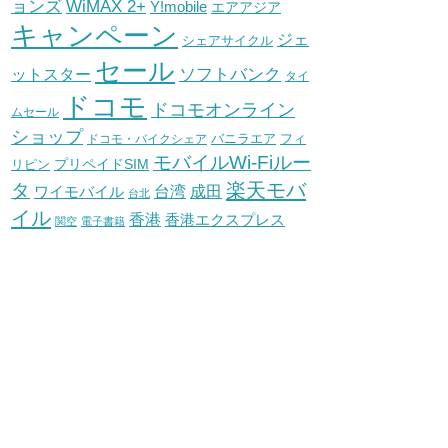
WiMAX 2+
ョンズ
Y!mobile
エアアジア
キャンペーン
ジェ
シェアサイクル
セール
ソフトバンク
ットスター
タイ
ドコモ
ドコモオンライン
ムセール
ショップ
バニラエア
ドコモ・バイクシェア
フィ
モバイルWi-Fiルー
プリペイドSIM
リピン
タ
楽天モバ
台湾
ワイモバイル
成田
台北
イル
香港
香港エクスプレス
関空
電子書籍