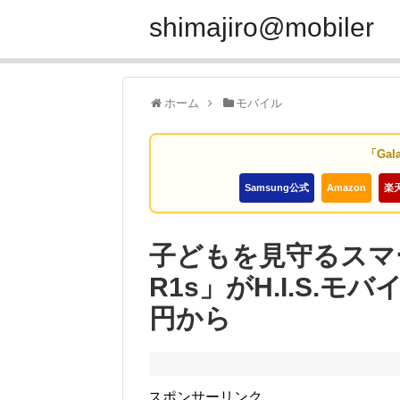
shimajiro@mobiler
ホーム
モバイル
「Gal
Samsung公式
Amazon
楽
子どもを見守るスマート
R1s」がH.I.S.
円から
スポンサーリンク