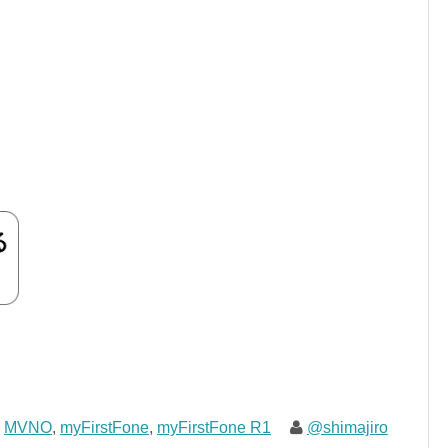
,
MVNO
,
myFirstFone
,
myFirstFone R1
@shimajiro