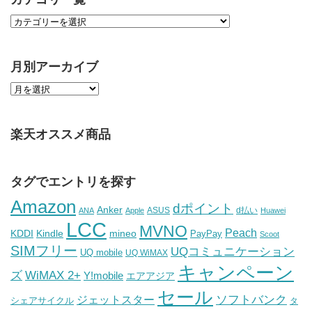
月別アーカイブ
楽天オススメ商品
タグでエントリを探す
Amazon
dポイント
Anker
ASUS
d払い
ANA
Apple
Huawei
LCC
MVNO
Peach
KDDI
Kindle
mineo
PayPay
Scoot
SIMフリー
UQコミュニケーション
UQ mobile
UQ WiMAX
キャンペーン
WiMAX 2+
ズ
Y!mobile
エアアジア
セール
ソフトバンク
ジェットスター
シェアサイクル
タ