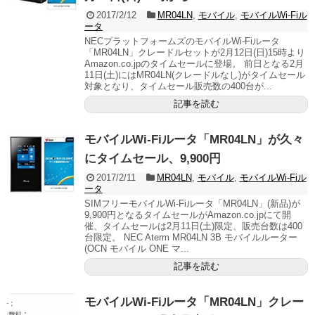
2017/2/12
MR04LN
,
モバイル
,
モバイルWi-Fiル
ータ
NECプラットフォームズのモバイルWi-Fiルータ
「MR04LN」クレードルセットが2月12日(日)15時より
Amazon.co.jpのタイムセールに登場。 前日となる2月
11日(土)にはMR04LN(クレードルなし)がタイムセール
対象となり、タイムセール販売数の400台が...
記事を読む
モバイルWi-Fiルータ「MR04LN」が久々
にタイムセール、9,900円
2017/2/11
MR04LN
,
モバイル
,
モバイルWi-Fiル
ータ
SIMフリーモバイルWi-Fiルータ「MR04LN」(新品)が
9,900円となるタイムセールがAmazon.co.jpにて開
催、タイムセールは2月11日(土)限定、販売台数は400
台限定。 NEC Aterm MR04LN 3B モバイルルーター
(OCN モバイル ONE マ...
記事を読む
モバイルWi-Fiルータ「MR04LN」クレー