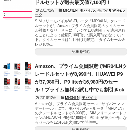
ドルセットが過去最安値7,100円！
2017/1/9
MR04LN
,
モバイル
,
モバイルWi-Fiル
ータ
SIMフリーモバイルWi-Fiルータ「MR04LN」クレード
ルセットが、Amazonプライム会員限定のタイムセー
ル対象となり、さらに「レジで10%割引」が適用され
ることによって総額7,100円にて購入可能となってい
る。タイムセールは1月9日(月)限定。 タイムセール＆
レジ10%...
記事を読む
Amazon、プライム会員限定でMR04LNク
レードルセットが8,990円、HUAWEI P9
が37,980円、P9 liteが16,980円のセー
ル！プライム無料お試し中でも割引きok
2016/12/6
MR04LN
,
モバイル
Amazonは、プライム会員限定セール「サイバーマン
デーセール」にて、モバイルWi-Fiルータ「MR04LN」
のクレードルセットが8,990円、SIMフリースマートフ
ォンのHUAWEI P9が37,980円、P9 liteが16,980円にな
るセールを12月6日(火)限定で開催中...
記事を読む