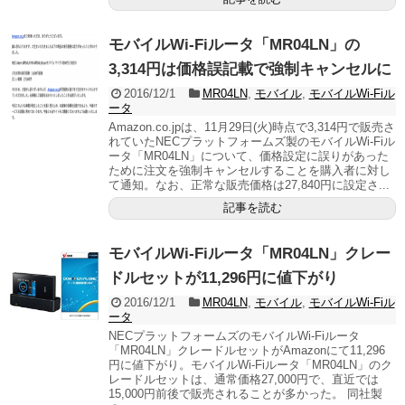
モバイルWi-Fiルータ「MR04LN」の
3,314円は価格誤記載で強制キャンセルに
2016/12/1
MR04LN
,
モバイル
,
モバイルWi-Fiル
ータ
Amazon.co.jpは、11月29日(火)時点で3,314円で販売さ
れていたNECプラットフォームズ製のモバイルWi-Fiル
ータ「MR04LN」について、価格設定に誤りがあった
ために注文を強制キャンセルすることを購入者に対し
て通知。なお、正常な販売価格は27,840円に設定さ...
記事を読む
モバイルWi-Fiルータ「MR04LN」クレー
ドルセットが11,296円に値下がり
2016/12/1
MR04LN
,
モバイル
,
モバイルWi-Fiル
ータ
NECプラットフォームズのモバイルWi-Fiルータ
「MR04LN」クレードルセットがAmazonにて11,296
円に値下がり。モバイルWi-Fiルータ「MR04LN」のク
レードルセットは、通常価格27,000円で、直近では
15,000円前後で販売されることが多かった。 同社製