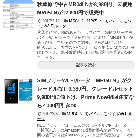
秋葉原で中古MR04LNが8,980円、未使用
MR05LNが12,800円で販売中
2017/3/12
MR04LN
,
MR05LN
,
モバイル
,
モバ
イルWi-Fiルータ
秋葉原に実店舗のあるショップにて、SIMフリーのモ
バイルWi-Fiルータ「MR04LN」および「MR05LN」が
値下がりしているのでご紹介。 MR04LNおよび
MR05LNは、国内のMVNO(いわゆる格安SIM)での利用
はもちろん、海外渡航時にも現地の通信事業者のSIM
カードを...
記事を読む
SIMフリーWi-Fiルータ「MR04LN」がク
レードルなし9,380円、クレードルセット
9,980円に値下げ、Prime Now初回注文な
ら2,000円引きok
2017/3/3
MR04LN
,
モバイル
,
モバイルWi-Fiル
ータ
NECプラットフォームズ製のモバイルWi-Fiルータ
「MR04LN」のAmazonでの販売価格が値下がり。今
回の値下がりはAmazonプライム会員限定のセールや