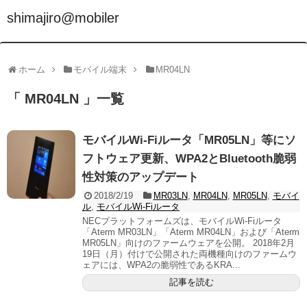
shimajiro@mobiler
ホーム
モバイル端末
MR04LN
「 MR04LN 」一覧
モバイルWi-Fiルータ「MR05LN」等にソ
フトウェア更新、WPA2とBluetooth脆弱
性対策のアップデート
2018/2/19
MR03LN
,
MR04LN
,
MR05LN
,
モバイ
ル
,
モバイルWi-Fiルータ
NECプラットフォームズは、モバイルWi-Fiルータ
「Aterm MR03LN」「Aterm MR04LN」および「Aterm
MR05LN」向けのファームウェアを公開。 2018年2月
19日（月）付けで公開された両機種向けのファームウ
ェアには、WPA2の脆弱性であるKRA...
記事を読む