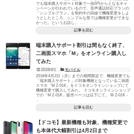
でも端末購入サポート対象で一括0円からとなるキャ
ンペーンが行われているので、音声通話対応プランの
「シンプルプラン」を契約中の回線で機種変更をしよ
うとしたところ、シンプルな形では機種変更ができな
かった。というお話し。 ...
記事を読む
端末購入サポート割引は間もなく終了、
二画面スマホ「M」をオンライン購入し
てみた
2018/4/1
モバイル
2018年4月2日（月）までの期間限定で、機種変更でも
「端末購入サポート」の対象機種となっている二画面
スマホ「M Z-01K」をドコモオンラインショップにて
機種変更で購入してみた。 ドコモオンラインショップ
での「M Z-01K」販売ページは以下にて。 M Z-01K -
...
記事を読む
【ドコモ】最新機種も対象、機種変更で
も本体代大幅割引は4月2日まで