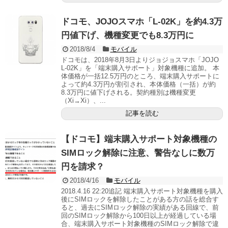
ドコモ、JOJOスマホ「L-02K」を約4.3万
円値下げ、機種変更でも8.3万円に
2018/8/4
モバイル
ドコモは、2018年8月3日よりジョジョスマホ「JOJO
L-02K」を「端末購入サポート」対象機種に追加。 本
体価格が一括12.5万円のところ、端末購入サポートに
よって約4.3万円が割引され、本体価格（一括）が約
8.3万円に値下げされる。契約種別は機種変更
（Xi→Xi）、...
記事を読む
【ドコモ】端末購入サポート対象機種の
SIMロック解除に注意、警告なしに数万
円を請求？
2018/4/16
モバイル
2018.4.16 22:20追記 端末購入サポート対象機種を購入
後にSIMロックを解除したことがある方の話を総合す
ると、過去にSIMロック解除の実績がある回線で、前
回のSIMロック解除から100日以上が経過している場
合、端末購入サポート対象機種のSIMロック解除で違