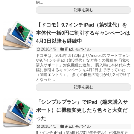
約...
記事を読む
【ドコモ】9.7インチiPad（第5世代）を
本体代一括0円に割引するキャンペーンは
4月3日以降も継続中
2018/4/6
iPad
,
モバイル
ドコモは、2018年3月20日よりAndroidスマートフォン
や9.7インチiPad（第5世代）など多くの機種を「端末
購入サポート」対象機種に追加。 購入時に本体代を大
幅に割引するキャンペーンを4月2日まで行っていた
（関連エントリ）。 多くの機種の割引が4月2日で終了
となった...
記事を読む
「シンプルプラン」でiPad（端末購入サ
ポート）に機種変更したら色々と大変だ
った
2018/4/1
iPad
,
モバイル
9.7インチ iPad（第5世代/2017年モデル）が機種変更