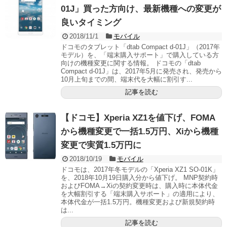
01J」買った方向け、最新機種への変更が
良いタイミング
2018/11/1
モバイル
ドコモのタブレット「dtab Compact d-01J」（2017年
モデル）を、「端末購入サポート」で購入している方
向けの機種変更に関する情報。 ドコモの「dtab
Compact d-01J」は、2017年5月に発売され、発売から
10月上旬までの間、端末代を大幅に割引す...
記事を読む
【ドコモ】Xperia XZ1を値下げ、FOMA
から機種変更で一括1.5万円、Xiから機種
変更で実質1.5万円に
2018/10/19
モバイル
ドコモは、2017年冬モデルの「Xperia XZ1 SO-01K」
を、2018年10月19日購入分から値下げ。 MNP契約時
およびFOMA→Xiの契約変更時は、購入時に本体代金
を大幅割引する「端末購入サポート」の適用により、
本体代金が一括1.5万円。機種変更および新規契約時
は...
記事を読む