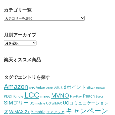
カテゴリ一覧
月別アーカイブ
楽天オススメ商品
タグでエントリを探す
Amazon
dポイント
Anker
ASUS
d払い
ANA
Apple
Huawei
LCC
MVNO
Peach
KDDI
Kindle
mineo
PayPay
Scoot
SIMフリー
UQコミュニケーション
UQ mobile
UQ WiMAX
キャンペーン
WiMAX 2+
ズ
Y!mobile
エアアジア