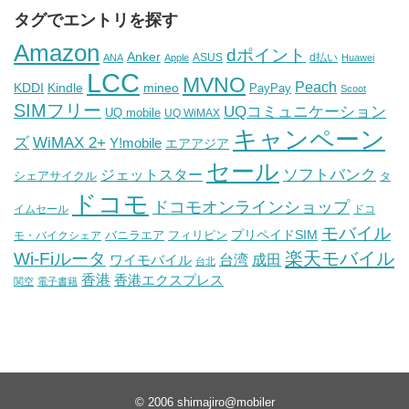
タグでエントリを探す
Amazon
dポイント
Anker
ASUS
d払い
ANA
Apple
Huawei
LCC
MVNO
Peach
KDDI
Kindle
mineo
PayPay
Scoot
SIMフリー
UQコミュニケーション
UQ mobile
UQ WiMAX
キャンペーン
WiMAX 2+
ズ
Y!mobile
エアアジア
セール
ソフトバンク
ジェットスター
シェアサイクル
タ
ドコモ
ドコモオンラインショップ
イムセール
ドコ
モバイル
バニラエア
プリペイドSIM
モ・バイクシェア
フィリピン
Wi-Fiルータ
楽天モバイル
台湾
ワイモバイル
成田
台北
香港
香港エクスプレス
関空
電子書籍
© 2006
shimajiro@mobiler