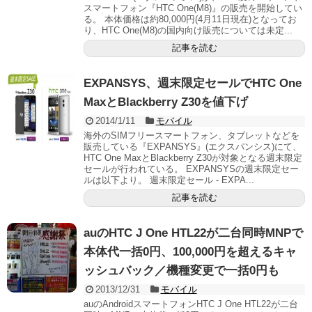
スマートフォン『HTC One(M8)』の販売を開始してい
る。 本体価格は約80,000円(4月11日現在)となってお
り、HTC One(M8)の国内向け販売については未定...
記事を読む
EXPANSYS、週末限定セールでHTC One
MaxとBlackberry Z30を値下げ
2014/1/11
モバイル
海外のSIMフリースマートフォン、タブレットなどを
販売している『EXPANSYS』(エクスパンシス)にて、
HTC One MaxとBlackberry Z30が対象となる週末限定
セールが行われている。 EXPANSYSの週末限定セー
ルは以下より。 週末限定セール - EXPA...
記事を読む
auのHTC J One HTL22が二台同時MNPで
本体代一括0円、100,000円を超えるキャ
ッシュバック／機種変更で一括0円も
2013/12/31
モバイル
auのAndroidスマートフォンHTC J One HTL22が二台