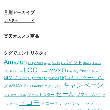
月別アーカイブ
楽天オススメ商品
タグでエントリを探す
Amazon
dポイント
Anker
ASUS
d払い
ANA
Apple
Huawei
LCC
MVNO
Peach
KDDI
Kindle
mineo
PayPay
Scoot
SIMフリー
UQコミュニケーション
UQ mobile
UQ WiMAX
キャンペーン
WiMAX 2+
ズ
Y!mobile
エアアジア
セール
ソフトバンク
ジェットスター
シェアサイクル
タ
ドコモ
ドコモオンラインショップ
イムセール
ドコ