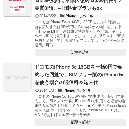
＆MNP契約で本体代を約43,000円割引／
実質0円に – 旧料金プランもok
2014/8/22
iPhone
,
モバイル
ドコモはiPhone 5cの16GB、32GBモデルを対象に、
新規契約またはMNP契約で本体代を大幅に割引する
『iPhone MNP・新規限定特別割引』を開始。キャン
ペーン期間は8月末までとなっており、8月末まで新規
契約を受付している旧料金プランでもキャンペーンの
適用が可能。 ...
記事を読む
ドコモのiPhone 5c 16GBを一括0円で契
約した回線で、SIMフリー版のiPhone 5s
を使う場合の通信料＆端末代
2014/1/8
iPhone
,
モバイル
ドコモのiPhone 5c 16GBをMNPで本体代一括0円で購
入して、SIMフリー版のiPhone 5sで利用する場合の端
末代＆通信料を計算してみた。 ■ドコモのiPhone 5cの
端末代金は0円とする ドコモのiPhone 5c 16GBは、
MNPであれば本体代一括0円が珍...
記事を読む