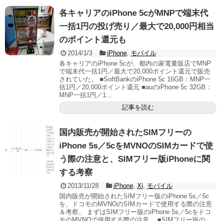
各キャリアのiPhone 5cがMNPで端末代
一括1円の投げ売り／最大で20,000円相当
のポイント還元も
2014/1/3
iPhone
,
モバイル
各キャリアのiPhone 5cが、都内の家電量販店でMNP
で端末代一括1円／最大で20,000ポイント還元で販売
されていた。 ■SoftBankのiPhone 5c 16GB：MNP一
括1円／20,000ポイント還元 ■auのiPhone 5c 32GB：
MNP一括1円／1...
記事を読む
国内販売が開始されたSIMフリーの
iPhone 5s／5cをMVNOのSIMカードで使
う際の注意と、SIMフリー版iPhoneに関
する考察
2013/11/28
iPhone
,
Xi
,
モバイル
国内販売が開始されたSIMフリー版のiPhone 5s／5c
を、ドコモのMVNOのSIMカードで使用する際の注意
＆考察。 まずはSIMフリー版のiPhone 5s／5cをドコ
モのMVNOで使用する際の注意。 ■SIMフリー版の