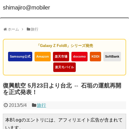
shimajiro@mobiler
ホーム
旅行
「Galaxy Z Fold8」シリーズ発売
Samsung公式
Amazon
楽天市場
docomo
KDDI
SoftBank
楽天モバイル
復興航空 5月23日より台北 ⇔ 石垣の運航再開
を正式発表！
2013/5/4
旅行
本Blogのエントリには、アフィリエイト広告が含まれて
います。