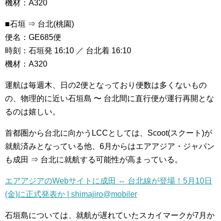
機材：A320
■石垣 ⇒ 台北(桃園)
便名：GE685便
時刻：石垣発 16:10 ／ 台北着 16:10
機材：A320
運航は毎週木、日の2便となっており便数は多くないもの
の、物理的に近い石垣島 〜 台北間に直行便が運行再開とな
るのは嬉しい。
首都圏から台北に向かうLCCとしては、Scoot(スクート)が
就航済みとなっている他、6月からはエアアジア・ジャパン
も成田 ⇒ 台北に就航する可能性が高まっている。
エアアジアのWebサイトに成田 ⇔ 台北線が登場！5月10日
(金)に正式発表か | shimajiro@mobiler
石垣島については、就航が遅れていたスカイマークが7月か