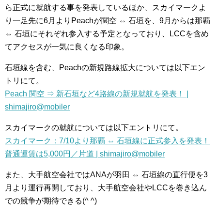
ら正式に就航する事を発表しているほか、スカイマークよ
り一足先に6月よりPeachが関空 ⇔ 石垣を、9月からは那覇
⇔ 石垣にそれぞれ参入する予定となっており、LCCを含め
てアクセスが一気に良くなる印象。
石垣線を含む、Peachの新規路線拡大については以下エン
トリにて。
Peach 関空 ⇒ 新石垣など4路線の新規就航を発表！ |
shimajiro@mobiler
スカイマークの就航については以下エントリにて。
スカイマーク：7/10より那覇 ⇔ 石垣線に正式参入を発表！
普通運賃は5,000円／片道 | shimajiro@mobiler
また、大手航空会社ではANAが羽田 ⇔ 石垣線の直行便を3
月より運行再開しており、大手航空会社やLCCを巻き込ん
での競争が期待できる(^ ^)