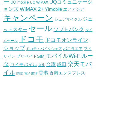
ー
UQコミュニケーシ
UQ mobile
UQ WiMAX
WiMAX 2+
ョンズ
Y!mobile
エアアジア
キャンペーン
ジェ
シェアサイクル
セール
ソフトバンク
ットスター
タイ
ドコモ
ドコモオンライン
ムセール
ショップ
バニラエア
ドコモ・バイクシェア
フィ
モバイルWi-Fiルー
プリペイドSIM
リピン
タ
楽天モバ
台湾
ワイモバイル
成田
台北
イル
香港
香港エクスプレス
関空
電子書籍