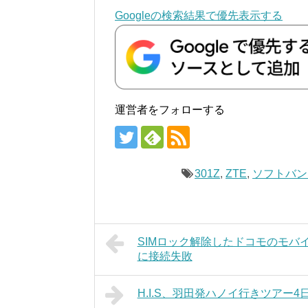
Googleの検索結果で優先表示する
運営者をフォローする
301Z
,
ZTE
,
ソフトバン
SIMロック解除したドコモのモバイルW
に接続失敗
H.I.S、羽田発ハノイ行きツアー4日