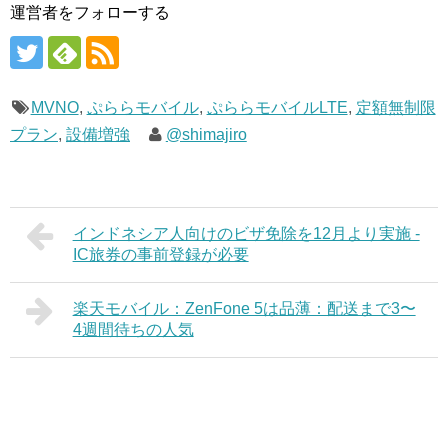
運営者をフォローする
MVNO
,
ぷららモバイル
,
ぷららモバイルLTE
,
定額無制限
プラン
,
設備増強
@shimajiro
インドネシア人向けのビザ免除を12月より実施 -
IC旅券の事前登録が必要
楽天モバイル：ZenFone 5は品薄：配送まで3〜
4週間待ちの人気