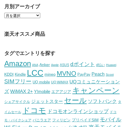
月別アーカイブ
楽天オススメ商品
タグでエントリを探す
Amazon
dポイント
Anker
ASUS
d払い
ANA
Apple
Huawei
LCC
MVNO
Peach
KDDI
Kindle
mineo
PayPay
Scoot
SIMフリー
UQコミュニケーション
UQ mobile
UQ WiMAX
キャンペーン
WiMAX 2+
ズ
Y!mobile
エアアジア
セール
ソフトバンク
ジェットスター
シェアサイクル
タ
ドコモ
ドコモオンラインショップ
イムセール
ドコ
モバイル
バニラエア
プリペイドSIM
モ・バイクシェア
フィリピン