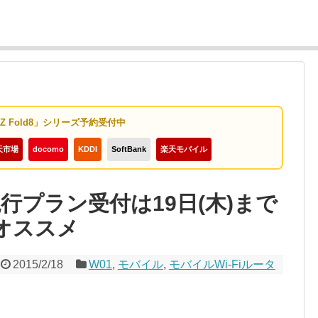
y Z Fold8」シリーズ予約受付中
天市場
docomo
KDDI
SoftBank
楽天モバイル
の現行プラン受付は19日(木)まで
オススメ
2015/2/18
W01
,
モバイル
,
モバイルWi-Fiルータ