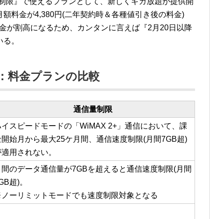
量無制限』で使えるプランとして、新しくギガ放題が提供開
料金が4,380円(二年契約時＆各種値引き後の料金)
額料金が割高になるため、カンタンに言えば『2月20日以降
いる。
：料金プランの比較
通信量制限
ハイスピードモードの「WiMAX 2+」通信において、課
金開始月から最大25ケ月間、通信速度制限(月間7GB超)
が適用されない。
月間のデータ通信量が7GBを超えると通信速度制限(月間
GB超)。
※ノーリミットモードでも速度制限対象となる