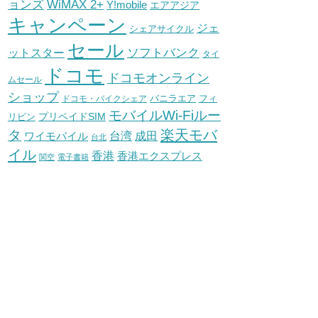
WiMAX 2+
ョンズ
Y!mobile
エアアジア
キャンペーン
ジェ
シェアサイクル
セール
ソフトバンク
ットスター
タイ
ドコモ
ドコモオンライン
ムセール
ショップ
バニラエア
ドコモ・バイクシェア
フィ
モバイルWi-Fiルー
プリペイドSIM
リピン
タ
楽天モバ
台湾
ワイモバイル
成田
台北
イル
香港
香港エクスプレス
関空
電子書籍