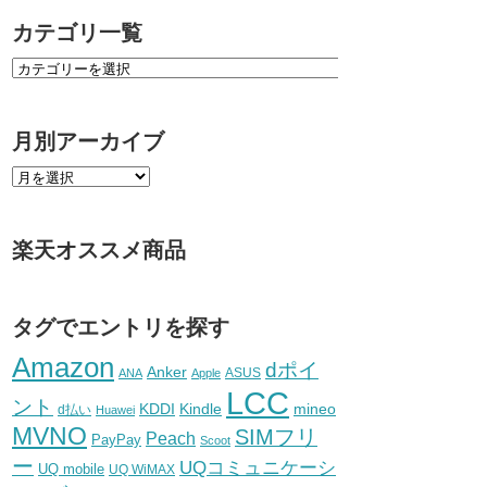
カテゴリ一覧
月別アーカイブ
楽天オススメ商品
タグでエントリを探す
Amazon
dポイ
Anker
ASUS
ANA
Apple
LCC
ント
KDDI
Kindle
mineo
d払い
Huawei
MVNO
SIMフリ
Peach
PayPay
Scoot
ー
UQコミュニケーシ
UQ mobile
UQ WiMAX