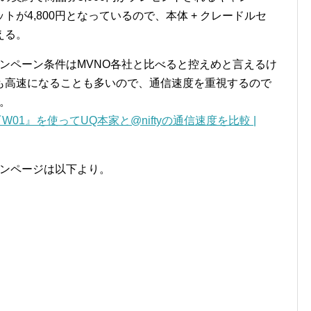
が4,800円となっているので、本体 + クレードルセ
える。
ンペーン条件はMVNO各社と比べると控えめと言えるけ
りも高速になることも多いので、通信速度を重視するので
。
『W01』を使ってUQ本家と@niftyの通信速度を比較 |
ーンページは以下より。