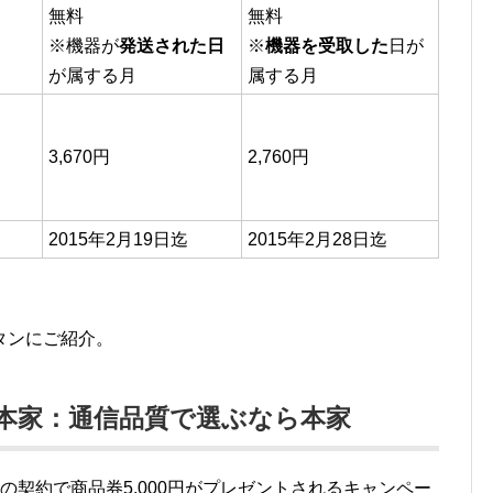
無料
無料
※機器が
発送された日
※
機器を受取した
日が
が属する月
属する月
3,670円
2,760円
2015年2月19日迄
2015年2月28日迄
タンにご紹介。
本家：通信品質で選ぶなら本家
の契約で商品券5,000円がプレゼントされるキャンペー