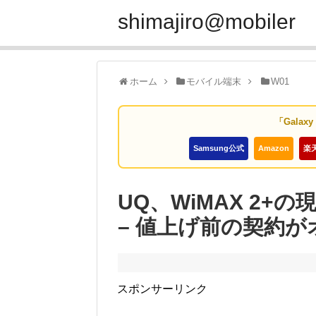
shimajiro@mobiler
ホーム
モバイル端末
W01
「Galax
Samsung公式
Amazon
楽
UQ、WiMAX 2+
– 値上げ前の契約が
スポンサーリンク