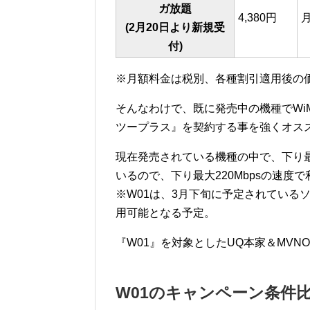
ガ放題
4,380円
(2月20日より新規受
付)
※月額料金は税別、各種割引適用後の価
そんなわけで、既に発売中の機種でWiMAX
ツープラス』を契約する事を強くオス
現在発売されている機種の中で、下り最大
いるので、下り最大220Mbpsの速度
※W01は、3月下旬に予定されているソ
用可能となる予定。
『W01』を対象としたUQ本家＆MVN
W01のキャンペーン条件比較 