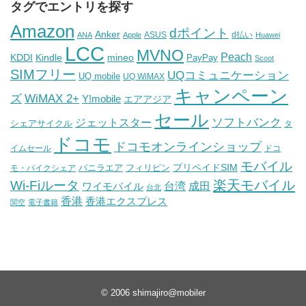
タグでエントリを探す
Amazon
dポイント
Anker
ASUS
d払い
ANA
Apple
Huawei
LCC
MVNO
Peach
KDDI
Kindle
mineo
PayPay
Scoot
SIMフリー
UQコミュニケーション
UQ mobile
UQ WiMAX
キャンペーン
WiMAX 2+
ズ
Y!mobile
エアアジア
セール
ソフトバンク
ジェットスター
シェアサイクル
タ
ドコモ
ドコモオンラインショップ
イムセール
ドコ
モバイル
バニラエア
プリペイドSIM
モ・バイクシェア
フィリピン
Wi-Fiルータ
楽天モバイル
台湾
ワイモバイル
成田
台北
香港
香港エクスプレス
関空
電子書籍
© 2006
shimajiro@mobiler