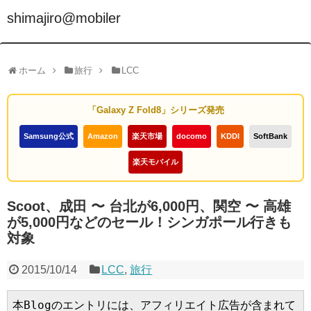
shimajiro@mobiler
ホーム
旅行
LCC
「Galaxy Z Fold8」シリーズ発売
Samsung公式
Amazon
楽天市場
docomo
KDDI
SoftBank
楽天モバイル
Scoot、成田 〜 台北が6,000円、関空 〜 高雄
が5,000円などのセール！シンガポール行きも
対象
2015/10/14
LCC
,
旅行
本Blogのエントリには、アフィリエイト広告が含まれて