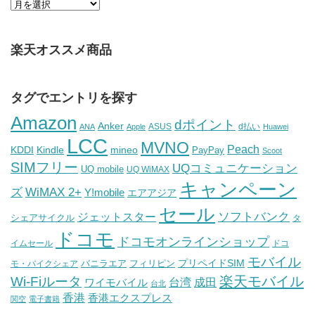
楽天オススメ商品
タグでエントリを探す
Amazon
dポイント
Anker
ASUS
d払い
ANA
Apple
Huawei
LCC
MVNO
Peach
KDDI
Kindle
mineo
PayPay
Scoot
SIMフリー
UQコミュニケーション
UQ mobile
UQ WiMAX
キャンペーン
WiMAX 2+
ズ
Y!mobile
エアアジア
セール
ソフトバンク
ジェットスター
シェアサイクル
タ
ドコモ
ドコモオンラインショップ
イムセール
ドコ
モバイル
バニラエア
プリペイドSIM
モ・バイクシェア
フィリピン
Wi-Fiルータ
楽天モバイル
台湾
ワイモバイル
成田
台北
香港
香港エクスプレス
関空
電子書籍