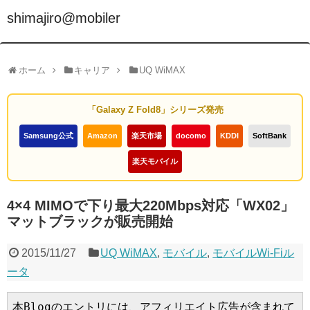
shimajiro@mobiler
ホーム
キャリア
UQ WiMAX
「Galaxy Z Fold8」シリーズ発売
Samsung公式
Amazon
楽天市場
docomo
KDDI
SoftBank
楽天モバイル
4×4 MIMOで下り最大220Mbps対応「WX02」
マットブラックが販売開始
2015/11/27
UQ WiMAX
,
モバイル
,
モバイルWi-Fiル
ータ
本Blogのエントリには、アフィリエイト広告が含まれて