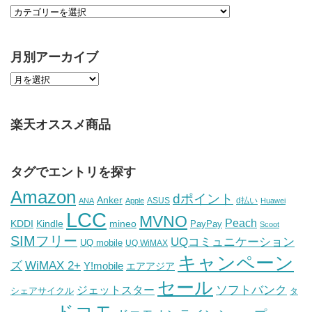
月別アーカイブ
楽天オススメ商品
タグでエントリを探す
Amazon
dポイント
Anker
ASUS
d払い
ANA
Apple
Huawei
LCC
MVNO
Peach
KDDI
Kindle
mineo
PayPay
Scoot
SIMフリー
UQコミュニケーション
UQ mobile
UQ WiMAX
キャンペーン
WiMAX 2+
ズ
Y!mobile
エアアジア
セール
ソフトバンク
ジェットスター
シェアサイクル
タ