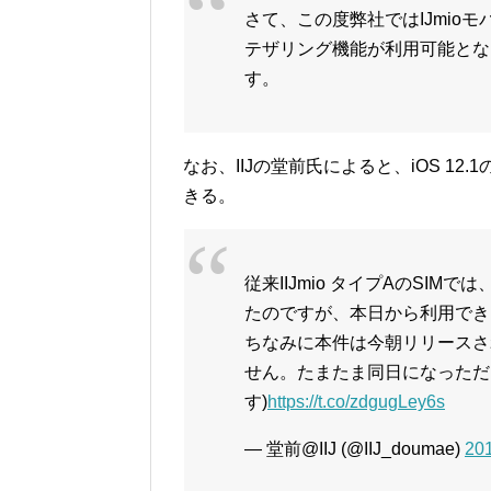
さて、この度弊社ではIJmioモバ
テザリング機能が利用可能とな
す。
なお、IIJの堂前氏によると、iOS 12
きる。
従来IIJmio タイプAのSIMで
たのですが、本日から利用でき
ちなみに本件は今朝リリースされ
せん。たまたま同日になっただけ
す)
https://t.co/zdgugLey6s
— 堂前@IIJ (@IIJ_doumae)
20