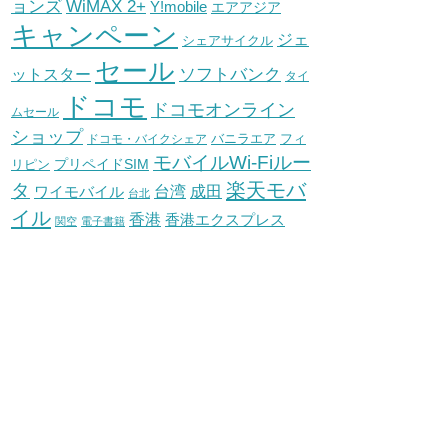
WiMAX 2+
ョンズ
Y!mobile
エアアジア
キャンペーン
ジェ
シェアサイクル
セール
ソフトバンク
ットスター
タイ
ドコモ
ドコモオンライン
ムセール
ショップ
バニラエア
ドコモ・バイクシェア
フィ
モバイルWi-Fiルー
プリペイドSIM
リピン
タ
楽天モバ
台湾
ワイモバイル
成田
台北
イル
香港
香港エクスプレス
関空
電子書籍