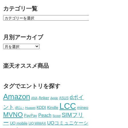
カテゴリ一覧
月別アーカイブ
楽天オススメ商品
タグでエントリを探す
Amazon
dポイ
Anker
ASUS
ANA
Apple
LCC
ント
KDDI
Kindle
mineo
d払い
Huawei
MVNO
SIMフリ
Peach
PayPay
Scoot
ー
UQコミュニケーシ
UQ mobile
UQ WiMAX