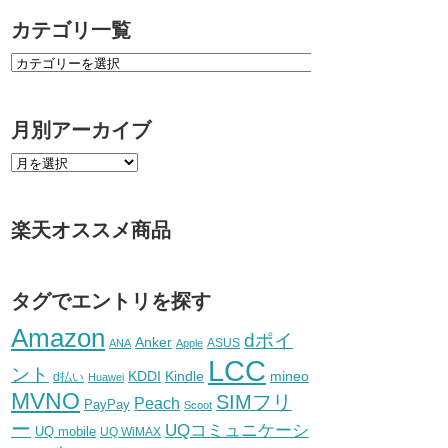
カテゴリ一覧
月別アーカイブ
楽天オススメ商品
タグでエントリを探す
Amazon
dポイ
Anker
ASUS
ANA
Apple
LCC
ント
KDDI
Kindle
mineo
d払い
Huawei
MVNO
SIMフリ
Peach
PayPay
Scoot
ー
UQコミュニケーシ
UQ mobile
UQ WiMAX