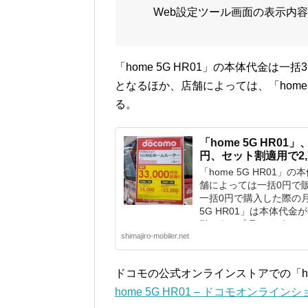
Web設定ツール画面の表示内
「home 5G HR01」の本体代金は一
となるほか、店舗によっては、「hom
る。
「home 5G HR01
円、セット割適用で2,
「home 5G HR01」
舗によっては一括0円で
一括0円で購入した際の月
5G HR01」は本体代金
引である「月々サポート」が
shimajiro-mobiler.net
ドコモの公式オンラインストアでの「hom
home 5G HR01 – ドコモオンライン