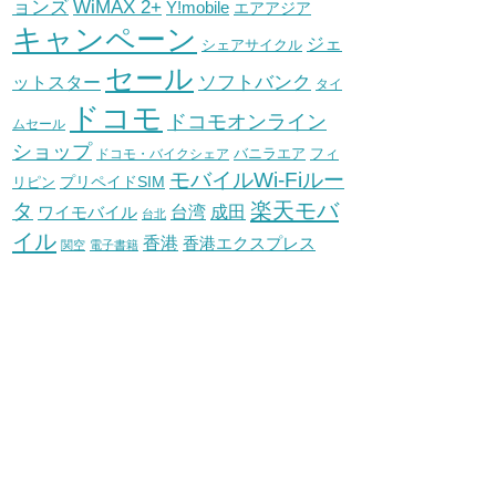
WiMAX 2+
ョンズ
Y!mobile
エアアジア
キャンペーン
ジェ
シェアサイクル
セール
ソフトバンク
ットスター
タイ
ドコモ
ドコモオンライン
ムセール
ショップ
バニラエア
ドコモ・バイクシェア
フィ
モバイルWi-Fiルー
プリペイドSIM
リピン
タ
楽天モバ
台湾
ワイモバイル
成田
台北
イル
香港
香港エクスプレス
関空
電子書籍