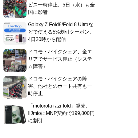
ビス一時停止、5日（水）も全
国に影響
Galaxy Z Fold8/Fold 8 Ultraな
どで使える5%割引クーポン、
4日20時から配信
ドコモ・バイクシェア、全エ
リアでサービス停止（システ
ム障害）
ドコモ・バイクシェアの障
害、他社とのポート共有も一
時停止
「motorola razr fold」発売、
IIJmioにMNP契約で199,800円
に割引