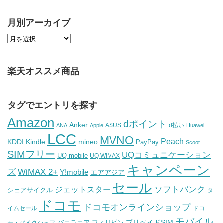
月別アーカイブ
楽天オススメ商品
タグでエントリを探す
Amazon
dポイント
Anker
ASUS
d払い
ANA
Apple
Huawei
LCC
MVNO
Peach
KDDI
Kindle
mineo
PayPay
Scoot
SIMフリー
UQコミュニケーション
UQ mobile
UQ WiMAX
キャンペーン
WiMAX 2+
ズ
Y!mobile
エアアジア
セール
ソフトバンク
ジェットスター
シェアサイクル
タ
ドコモ
ドコモオンラインショップ
イムセール
ドコ
モバイル
バニラエア
プリペイドSIM
モ・バイクシェア
フィリピン