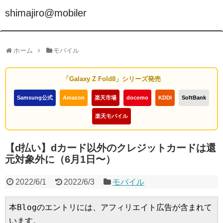
shimajiro@mobiler
ホーム
モバイル
「Galaxy Z Fold8」シリーズ発売
Samsung公式
Amazon
楽天市場
docomo
KDDI
SoftBank
楽天モバイル
【d払い】dカード以外のクレジットカードは還
元対象外に（6月1日〜）
2022/6/1
2022/6/3
モバイル
本Blogのエントリには、アフィリエイト広告が含まれて
います。