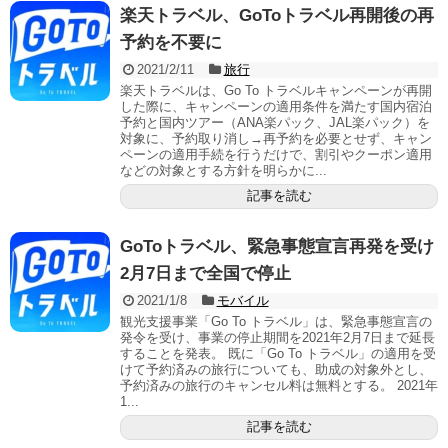
楽天トラベル、GoToトラベル再開後の再
予約を不要に
2021/2/11
旅行
楽天トラベルは、Go To トラベルキャンペーンが再開
した際に、キャンペーンの適用条件を満たす国内宿泊
予約と国内ツアー（ANA楽パック、JAL楽パック）を
対象に、予約取り消し→再予約を必要とせず、キャン
ペーンの適用手続を行うだけで、割引やクーポン適用
などの対象とする方針を明らかに...
記事を読む
GoToトラベル、緊急事態宣言再発を受け
2月7日まで全国で停止
2021/1/8
モバイル
観光支援事業「Go To トラベル」は、緊急事態宣言の
発令を受け、事業の停止期間を2021年2月7日まで延長
することを発表。 既に「Go To トラベル」の適用を受
けて予約済みの旅行についても、助成の対象外とし、
予約済みの旅行のキャンセル料は無料とする。 2021年
1...
記事を読む