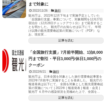
まで対象に
2022/11/26
旅行
観光庁は、2022年12月下旬まで実施予定としていた
「全国旅行支援」事業について、対象期間を12月27日
宿泊分（12月28日チェックアウト分）まで延長するこ
とを明かした。 観光庁のお知らせは以下にて。 年明
け以降の観光需要喚起策の実施について（PDF） な
お、現在実...
記事を読む
「全国旅行支援」7月前半開始、1泊8,000
円まで割引・平日3,000円/休日1,000円の
クーポン
2022/6/21
旅行
観光庁は、日本全国を対象とした旅行需要喚起事業を
2022年7月前半に実施することを発表した。 観光庁の
報道発表は以下にて。 全国を対象とした観光需要喚起
策の実施について | 2022年 | 報道発表 | 報道・会見 |
観光庁 ６月中の感染状況を見極めた上で、全国を...
記事を読む