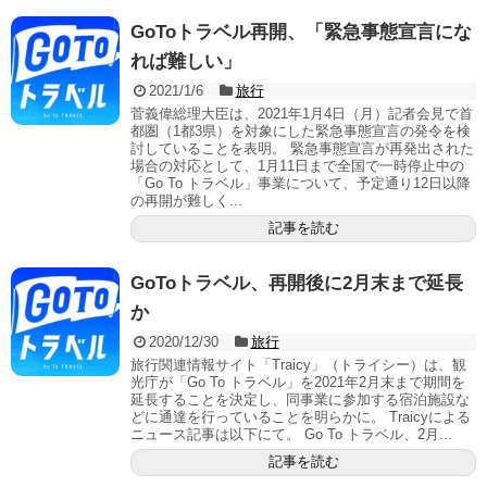
GoToトラベル再開、「緊急事態宣言にな
れば難しい」
2021/1/6
旅行
菅義偉総理大臣は、2021年1月4日（月）記者会見で首
都圏（1都3県）を対象にした緊急事態宣言の発令を検
討していることを表明。 緊急事態宣言が再発出された
場合の対応として、1月11日まで全国で一時停止中の
「Go To トラベル」事業について、予定通り12日以降
の再開が難しく...
記事を読む
GoToトラベル、再開後に2月末まで延長
か
2020/12/30
旅行
旅行関連情報サイト「Traicy」（トライシー）は、観
光庁が「Go To トラベル」を2021年2月末まで期間を
延長することを決定し、同事業に参加する宿泊施設な
どに通達を行っていることを明らかに。 Traicyによる
ニュース記事は以下にて。 Go To トラベル、2月...
記事を読む