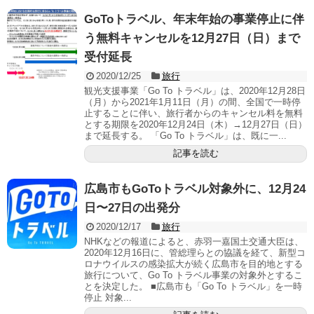
GoToトラベル、年末年始の事業停止に伴
う無料キャンセルを12月27日（日）まで
受付延長
2020/12/25
旅行
観光支援事業「Go To トラベル」は、2020年12月28日
（月）から2021年1月11日（月）の間、全国で一時停
止することに伴い、旅行者からのキャンセル料を無料
とする期限を2020年12月24日（木）→12月27日（日）
まで延長する。 「Go To トラベル」は、既に一...
記事を読む
広島市もGoToトラベル対象外に、12月24
日〜27日の出発分
2020/12/17
旅行
NHKなどの報道によると、赤羽一嘉国土交通大臣は、
2020年12月16日に、管総理らとの協議を経て、新型コ
ロナウイルスの感染拡大が続く広島市を目的地とする
旅行について、Go To トラベル事業の対象外とするこ
とを決定した。 ■広島市も「Go To トラベル」を一時
停止 対象...