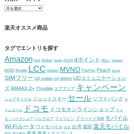
楽天オススメ商品
タグでエントリを探す
Amazon
dポイント
Anker
ASUS
d払い
ANA
Apple
Huawei
LCC
MVNO
Peach
KDDI
Kindle
mineo
PayPay
Scoot
SIMフリー
UQコミュニケーション
UQ mobile
UQ WiMAX
キャンペーン
WiMAX 2+
ズ
Y!mobile
エアアジア
セール
ソフトバンク
ジェットスター
シェアサイクル
タ
ドコモ
ドコモオンラインショップ
イムセール
ドコ
モバイル
バニラエア
プリペイドSIM
モ・バイクシェア
フィリピン
Wi-Fiルータ
楽天モバイル
台湾
ワイモバイル
成田
台北
香港
香港エクスプレス
関空
電子書籍