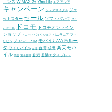
WiMAX 2+
ョンズ
Y!mobile
エアアジア
キャンペーン
ジェ
シェアサイクル
セール
ソフトバンク
ットスター
タイ
ドコモ
ドコモオンライン
ムセール
ショップ
バニラエア
ドコモ・バイクシェア
フィ
モバイルWi-Fiルー
プリペイドSIM
リピン
タ
楽天モバ
台湾
ワイモバイル
成田
台北
イル
香港
香港エクスプレス
関空
電子書籍