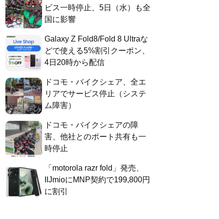
ビス一時停止、5日（水）も全
国に影響
Galaxy Z Fold8/Fold 8 Ultraな
どで使える5%割引クーポン、
4日20時から配信
ドコモ・バイクシェア、全エ
リアでサービス停止（システ
ム障害）
ドコモ・バイクシェアの障
害、他社とのポート共有も一
時停止
「motorola razr fold」発売、
IIJmioにMNP契約で199,800円
に割引