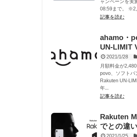
ャンペーンを実
08:59まで。 ※2
記事を読む
ahamo・po
UN-LIMI
2021/1/28
月額料金が2,48
povo、ソフトバ
Rakuten UN-LI
年...
記事を読む
Rakute
でとの違
2021/1/25