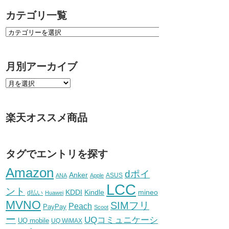
カテゴリ一覧
月別アーカイブ
楽天オススメ商品
タグでエントリを探す
Amazon
dポイ
Anker
ASUS
ANA
Apple
LCC
ント
KDDI
Kindle
mineo
d払い
Huawei
MVNO
SIMフリ
Peach
PayPay
Scoot
ー
UQコミュニケーシ
UQ mobile
UQ WiMAX