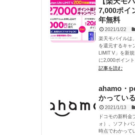
【楽天モバイル
7,000
年無料
2021/1/22
楽天モバイルは、「R
を還元するキャン
LIMIT V」
に2,000ポイン
記事を読む
ahamo・p
かってい
2021/1/13
ドコモの新料金プ
ォ）、ソフトバンク
時点でわかってい