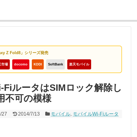
axy Z Fold8」シリーズ発売
天市場
docomo
KDDI
SoftBank
楽天モバイル
-FiルータはSIMロック解除し
用不可の模様
/27
2014/7/13
モバイル
,
モバイルWi-Fiルータ