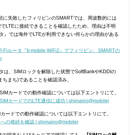
E接続に失敗したフィリピンのSMARTでは、周波数的には
iFi2でLTEに接続できることを確認したため、理由は不明
ータ』では海外でLTEが利用できない何らかの理由がある
Fiルータ『b-mobile WiFi2』でフィリピン、SMARTの
r
は、SIMロックを解除した状態でSoftBankやKDDIの
はまちまち)であることを確認済み。
BankのSIMカードでの動作確認については以下エントリにて。
SIMカードでのLTE通信に成功 | shimajiro@mobiler
IのSIMカードでの動作確認については以下エントリにて。
接続を確認 | shimajiro@mobiler
数の端末およびキャリアで確認しても、
『SIMロック解