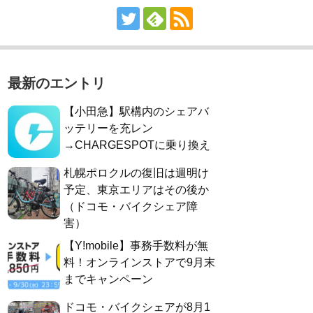
最新のエントリ
【小田急】駅構内のシェアバ
ッテリーを充レン
→CHARGESPOTに乗り換え
札幌ポロクルの復旧は週明け
予定、東京エリアはその後か
（ドコモ・バイクシェア障
害）
【Y!mobile】事務手数料が無
料！オンラインストアで9月末
までキャンペーン
ドコモ・バイクシェアが8月1