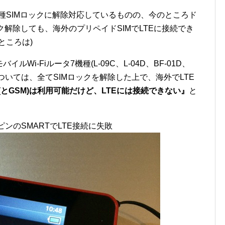
全機種SIMロックに解除対応しているものの、今のところド
ック解除しても、海外のプリペイドSIMでLTEに接続でき
ところは)
Wi-Fiルータ7機種(L-09C、L-04D、BF-01D、
01F)については、全てSIMロックを解除した上で、海外でLTE
G(とGSM)は利用可能だけど、LTEには接続できない』
と
リピンのSMARTでLTE接続に失敗