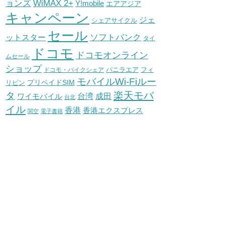
WiMAX 2+
ョンズ
Y!mobile
エアアジア
キャンペーン
ジェ
シェアサイクル
セール
ソフトバンク
ットスター
タイ
ドコモ
ドコモオンライン
ムセール
ショップ
バニラエア
ドコモ・バイクシェア
フィ
モバイルWi-Fiルー
プリペイドSIM
リピン
タ
楽天モバ
台湾
ワイモバイル
成田
台北
イル
香港
香港エクスプレス
関空
電子書籍