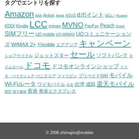
タグでエントリを探す
Amazon
dポイント
Anker
ASUS
d払い
ANA
Apple
Huawei
LCC
MVNO
Peach
KDDI
Kindle
mineo
PayPay
Scoot
SIMフリー
UQコミュニケーション
UQ mobile
UQ WiMAX
キャンペーン
WiMAX 2+
ズ
Y!mobile
エアアジア
セール
ソフトバンク
ジェットスター
シェアサイクル
タ
ドコモ
ドコモオンラインショップ
イムセール
ドコ
モバイル
バニラエア
プリペイドSIM
モ・バイクシェア
フィリピン
Wi-Fiルータ
楽天モバイル
台湾
ワイモバイル
成田
台北
香港
香港エクスプレス
関空
電子書籍
© 2006
shimajiro@mobiler