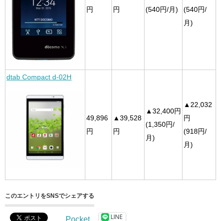
円
円
(540円/月)
(540円/
月)
dtab Compact d-02H
▲22,032
▲32,400円
49,896
▲39,528
円
(1,350円/
円
円
(918円/
月)
月)
このエントリをSNSでシェアする
LINE
Pocket