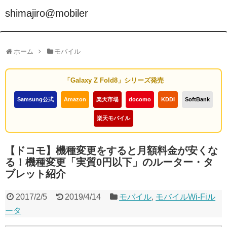
shimajiro@mobiler
ホーム
モバイル
「Galaxy Z Fold8」シリーズ発売
Samsung公式
Amazon
楽天市場
docomo
KDDI
SoftBank
楽天モバイル
【ドコモ】機種変更をすると月額料金が安くな
る！機種変更「実質0円以下」のルーター・タ
ブレット紹介
2017/2/5
2019/4/14
モバイル
,
モバイルWi-Fiル
ータ