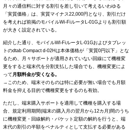
月々の通信料に対する割引を差し引いて考えるいわゆる
「実質価格」は、実質マイナス22,000円となり、割引だけ
を考えれば前掲のモバイルWi-FiルータL-01Gよりも割引額
が大きく設定されている。
紹介した通り、モバイルWI-FiルータL-01Gおよびタブレッ
トのdtab Compact d-02Hは本体価格が「実質0円以下」とな
るため、月々サポートが適用されていない回線にて機種変
更をすると端末代を分割支払した場合でも、機種変更によ
って
月額料金が安くなる。
→このため、端末そのものは特に必要が無い場合でも月額
料金を抑える目的で機種変更をするのも有効。
ただし、端末購入サポートを適用して機種を購入する場
合、規定利用期間(端末の購入月の翌月から12カ月)間のうち
に機種変更・回線解約・パケット定額の解約を行うと、端
末代の割引の半額をペナルティとして支払する必要がある