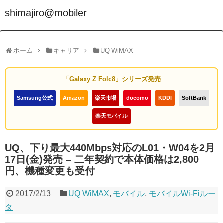
shimajiro@mobiler
ホーム
キャリア
UQ WiMAX
「Galaxy Z Fold8」シリーズ発売
Samsung公式
Amazon
楽天市場
docomo
KDDI
SoftBank
楽天モバイル
UQ、下り最大440Mbps対応のL01・W04を2月
17日(金)発売 – 二年契約で本体価格は2,800
円、機種変更も受付
2017/2/13
UQ WiMAX
,
モバイル
,
モバイルWi-Fiルー
タ