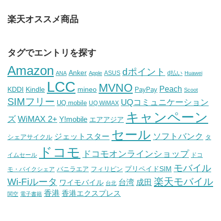
楽天オススメ商品
タグでエントリを探す
Amazon
dポイント
Anker
ASUS
d払い
ANA
Apple
Huawei
LCC
MVNO
Peach
KDDI
Kindle
mineo
PayPay
Scoot
SIMフリー
UQコミュニケーション
UQ mobile
UQ WiMAX
キャンペーン
WiMAX 2+
ズ
Y!mobile
エアアジア
セール
ソフトバンク
ジェットスター
シェアサイクル
タ
ドコモ
ドコモオンラインショップ
イムセール
ドコ
モバイル
バニラエア
プリペイドSIM
モ・バイクシェア
フィリピン
Wi-Fiルータ
楽天モバイル
台湾
ワイモバイル
成田
台北
香港
香港エクスプレス
関空
電子書籍